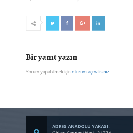
Bir yanıt yazın
Yorum yapabilmek için
oturum açmalısınız
.
ADRES ANADOLU YAKASI:
Göksu Caddesi No:4, 34774