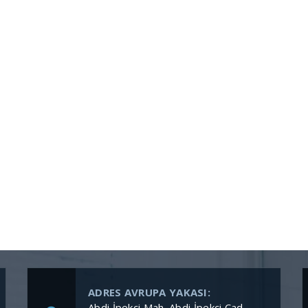
ADRES AVRUPA YAKASI:
Abdi İpekçi Mah. Abdi İpekçi Cad.