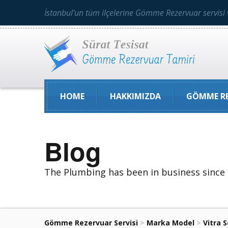
İstanbul'un tüm ilçelerine Gömme Rezervuar servisi 
HOME
HAKKIMIZDA
GÖMME RE
Blog
The Plumbing has been in business since
Gömme Rezervuar Servisi
>
Marka Model
>
Vitra 