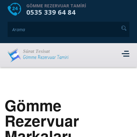
HOME
HAKKIMIZDA
GÖMME REZERVUAR TAMIRI
0535 339 64 84
GÖMME REZERVUAR MARKALARI
HIZMET VERDIĞIMIZ İLÇELER
İLETIŞIM
RANDEVU AL
Gömme
Rezervuar
Markaları