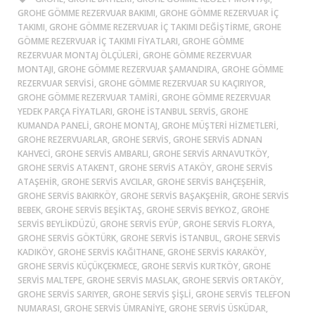
GROHE GÖMME REZERVUAR BAKIMI, GROHE GÖMME REZERVUAR İÇ
TAKIMI, GROHE GÖMME REZERVUAR İÇ TAKIMI DEĞIŞTIRME, GROHE
GÖMME REZERVUAR İÇ TAKIMI FIYATLARI, GROHE GÖMME
REZERVUAR MONTAJ ÖLÇÜLERI, GROHE GÖMME REZERVUAR
MONTAJI, GROHE GÖMME REZERVUAR ŞAMANDIRA, GROHE GÖMME
REZERVUAR SERVISI, GROHE GÖMME REZERVUAR SU KAÇIRIYOR,
GROHE GÖMME REZERVUAR TAMIRI, GROHE GÖMME REZERVUAR
YEDEK PARÇA FIYATLARI, GROHE ISTANBUL SERVIS, GROHE
KUMANDA PANELI, GROHE MONTAJ, GROHE MÜŞTERI HIZMETLERI,
GROHE REZERVUARLAR, GROHE SERVIS, GROHE SERVIS ADNAN
KAHVECI, GROHE SERVIS AMBARLI, GROHE SERVIS ARNAVUTKÖY,
GROHE SERVIS ATAKENT, GROHE SERVIS ATAKÖY, GROHE SERVIS
ATAŞEHIR, GROHE SERVIS AVCILAR, GROHE SERVIS BAHÇEŞEHIR,
GROHE SERVIS BAKIRKÖY, GROHE SERVIS BAŞAKŞEHIR, GROHE SERVIS
BEBEK, GROHE SERVIS BEŞIKTAŞ, GROHE SERVIS BEYKOZ, GROHE
SERVIS BEYLIKDÜZÜ, GROHE SERVIS EYÜP, GROHE SERVIS FLORYA,
GROHE SERVIS GÖKTÜRK, GROHE SERVIS ISTANBUL, GROHE SERVIS
KADIKÖY, GROHE SERVIS KAĞITHANE, GROHE SERVIS KARAKÖY,
GROHE SERVIS KÜÇÜKÇEKMECE, GROHE SERVIS KURTKÖY, GROHE
SERVIS MALTEPE, GROHE SERVIS MASLAK, GROHE SERVIS ORTAKÖY,
GROHE SERVIS SARIYER, GROHE SERVIS ŞIŞLI, GROHE SERVIS TELEFON
NUMARASI, GROHE SERVIS ÜMRANIYE, GROHE SERVIS ÜSKÜDAR,