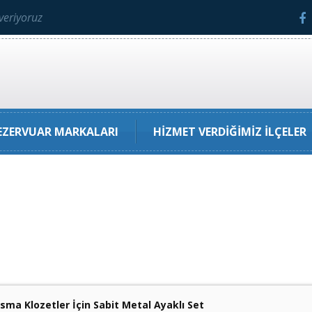
veriyoruz
ZERVUAR MARKALARI
HIZMET VERDIĞIMIZ İLÇELER
Asma Klozetler İçin Sabit Metal Ayaklı Set