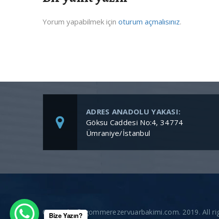
Yorum yapabilmek için
oturum açmalısınız
.
ADRES ANADOLU YAKASI:
Göksu Caddesi No:4, 34774
Ümraniye/İstanbul
Copyright © gommerezervuarbakimi.com. 2019. All rig
Bize Yazın?