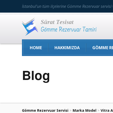
İstanbul'un tüm ilçelerine Gömme Rezervuar servisi 
HOME
HAKKIMIZDA
GÖMME RE
Blog
Gömme Rezervuar Servisi
>
Marka Model
>
Vitra 