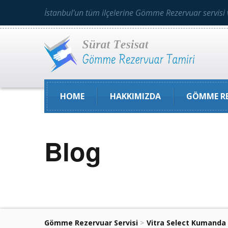
İstanbul'un tüm ilçelerine Gömme Rezervuar servisi 
HOME
HAKKIMIZDA
GÖMME RE
Blog
Gömme Rezervuar Servisi
>
Vitra Select Kumanda 