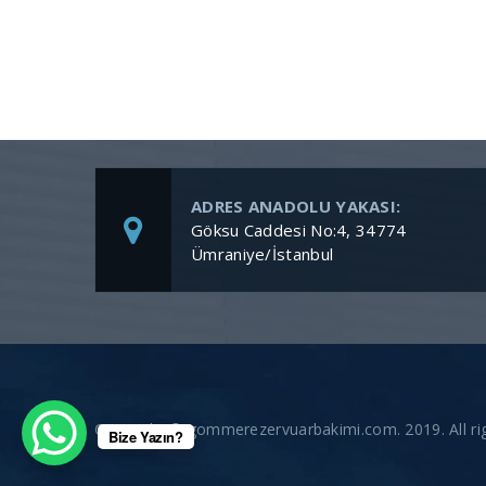
ADRES ANADOLU YAKASI:
Göksu Caddesi No:4, 34774
Ümraniye/İstanbul
Copyright © gommerezervuarbakimi.com. 2019. All rig
Bize Yazın?