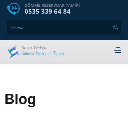
HOME
HAKKIMIZDA
GÖMME REZERVUAR TAMIRI
0535 339 64 84
GÖMME REZERVUAR MARKALARI
HIZMET VERDIĞIMIZ İLÇELER
İLETIŞIM
RANDEVU AL
Blog