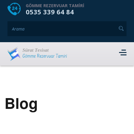
HOME
HAKKIMIZDA
GÖMME REZERVUAR TAMIRI
0535 339 64 84
GÖMME REZERVUAR MARKALARI
HIZMET VERDIĞIMIZ İLÇELER
İLETIŞIM
RANDEVU AL
Blog