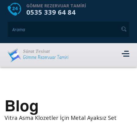
HOME
HAKKIMIZDA
GÖMME REZERVUAR TAMIRI
0535 339 64 84
GÖMME REZERVUAR MARKALARI
HIZMET VERDIĞIMIZ İLÇELER
İLETIŞIM
RANDEVU AL
Blog
Vitra Asma Klozetler İçin Metal Ayaksız Set