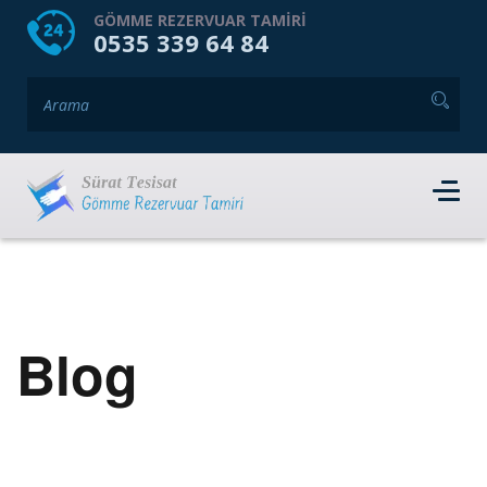
HOME
HAKKIMIZDA
GÖMME REZERVUAR TAMIRI
0535 339 64 84
GÖMME REZERVUAR MARKALARI
HIZMET VERDIĞIMIZ İLÇELER
İLETIŞIM
RANDEVU AL
Blog