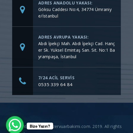
ADRES ANADOLU YAKASI:
Göksu Caddesi No:4, 34774 Ümraniy
e/İstanbul
ADRES AVRUPA YAKASI:
Abdi İpekçi Mah. Abdi İpekçi Cad. Hanç
er Sk. Yüksel Emintaş San. Sit. No:1 Ba
yrampaşa, İstanbul
7/24 ACİL SERVİS
0535 339 64 84
Bize Yazın?
Copyright © gommerezervuarbakimi.com. 2019. All rights