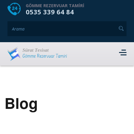
HOME
HAKKIMIZDA
GÖMME REZERVUAR TAMIRI
0535 339 64 84
GÖMME REZERVUAR MARKALARI
HIZMET VERDIĞIMIZ İLÇELER
İLETIŞIM
RANDEVU AL
Blog