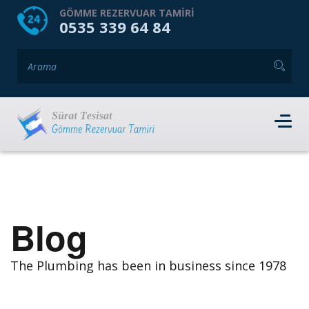
HOME
HAKKIMIZDA
GÖMME REZERVUAR TAMIRI
0535 339 64 84
GÖMME REZERVUAR MARKALARI
HIZMET VERDIĞIMIZ İLÇELER
İLETIŞIM
RANDEVU AL
Blog
The Plumbing has been in business since 1978