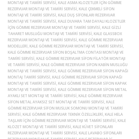
MONTAJI VE TAMIRI SERVISI, KALE ASMA KLOZETLER IÇIN GÖMME
REZERVUAR MONTAJI VE TAMIRI SERVISI, KALE ÇEKMELI SIFON
MONTAJI VE TAMIRI SERVISI, KALE DUŞ SIFONLARI REZERVUAR
MONTAJI VE TAMIRI SERVISI, KALE DUVARA TAM DAYALI KLOZETLER
IÇIN GÖMME REZERVUAR MONTAJI VE TAMIRI SERVISI, KALE GIZLI
TAHARET MUSLUĞU MONTAJI VE TAMIRI SERVISI, KALE GLASSBOX
REZERVUAR MONTAJI VE TAMIRI SERVISI, KALE GÖMME REZERVUAR
MODELLERI, KALE GÖMME REZERVUAR MONTAJI VE TAMIRI SERVISI,
KALE GÖMME REZERVUAR SIFON BOŞALTMA CONTASI MONTAJI VE
TAMIRI SERVISI, KALE GÖMME REZERVUAR SIFON FILATÖR MONTAJI
VE TAMIRI SERVISI, KALE GÖMME REZERVUAR SIFON KABIN MUSLUĞU
MONTAJI VE TAMIRI SERVISI, KALE GÖMME REZERVUAR SIFON KAPAĞI
MONTAJ TAMIRI SERVISI, KALE GÖMME REZERVUAR SIFON KAPAĞI
MONTAJI VE TAMIRI SERVISI, KALE GÖMME REZERVUAR SIFON KAPAK
MONTAJI VE TAMIRI SERVISI, KALE GÖMME REZERVUAR SIFON METAL
AYAKLI SET MONTAJI VE TAMIRI SERVISI, KALE GÖMME REZERVUAR
SIFON METAL AYAKSIZ SET MONTAJI VE TAMIRI SERVISI, KALE
GÖMME REZERVUAR SIFON MUSLUK SOMONU MONTAJI VE TAMIRI
SERVISI, KALE GÖMME REZERVUAR TEKNIK ÖZELLIKLERI, KALE HELA
TAŞLARI IÇIN GÖMME REZERVUAR MONTAJI VE TAMIRI SERVISI, KALE
KLOZET MONTAJI VE TAMIRI SERVISI, KALE KÜVET SIFONLARI
REZERVUAR MONTAJI VE TAMIRI SERVISI, KALE LAVABO SIFONLARI