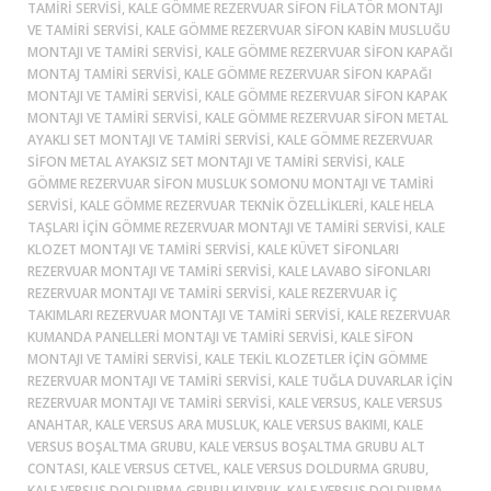
TAMIRI SERVISI, KALE GÖMME REZERVUAR SIFON FILATÖR MONTAJI
VE TAMIRI SERVISI, KALE GÖMME REZERVUAR SIFON KABIN MUSLUĞU
MONTAJI VE TAMIRI SERVISI, KALE GÖMME REZERVUAR SIFON KAPAĞI
MONTAJ TAMIRI SERVISI, KALE GÖMME REZERVUAR SIFON KAPAĞI
MONTAJI VE TAMIRI SERVISI, KALE GÖMME REZERVUAR SIFON KAPAK
MONTAJI VE TAMIRI SERVISI, KALE GÖMME REZERVUAR SIFON METAL
AYAKLI SET MONTAJI VE TAMIRI SERVISI, KALE GÖMME REZERVUAR
SIFON METAL AYAKSIZ SET MONTAJI VE TAMIRI SERVISI, KALE
GÖMME REZERVUAR SIFON MUSLUK SOMONU MONTAJI VE TAMIRI
SERVISI, KALE GÖMME REZERVUAR TEKNIK ÖZELLIKLERI, KALE HELA
TAŞLARI IÇIN GÖMME REZERVUAR MONTAJI VE TAMIRI SERVISI, KALE
KLOZET MONTAJI VE TAMIRI SERVISI, KALE KÜVET SIFONLARI
REZERVUAR MONTAJI VE TAMIRI SERVISI, KALE LAVABO SIFONLARI
REZERVUAR MONTAJI VE TAMIRI SERVISI, KALE REZERVUAR IÇ
TAKIMLARI REZERVUAR MONTAJI VE TAMIRI SERVISI, KALE REZERVUAR
KUMANDA PANELLERI MONTAJI VE TAMIRI SERVISI, KALE SIFON
MONTAJI VE TAMIRI SERVISI, KALE TEKIL KLOZETLER IÇIN GÖMME
REZERVUAR MONTAJI VE TAMIRI SERVISI, KALE TUĞLA DUVARLAR IÇIN
REZERVUAR MONTAJI VE TAMIRI SERVISI, KALE VERSUS, KALE VERSUS
ANAHTAR, KALE VERSUS ARA MUSLUK, KALE VERSUS BAKIMI, KALE
VERSUS BOŞALTMA GRUBU, KALE VERSUS BOŞALTMA GRUBU ALT
CONTASI, KALE VERSUS CETVEL, KALE VERSUS DOLDURMA GRUBU,
KALE VERSUS DOLDURMA GRUBU KUYRUK, KALE VERSUS DOLDURMA