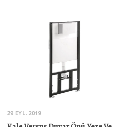
29 EYL. 2019
Kale Versus Duvar Önü Yere Ve