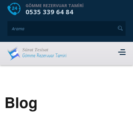
HOME
HAKKIMIZDA
GÖMME REZERVUAR TAMIRI
0535 339 64 84
GÖMME REZERVUAR MARKALARI
HIZMET VERDIĞIMIZ İLÇELER
İLETIŞIM
RANDEVU AL
Blog