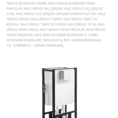
VERSUS REZERVUAR TAMIRI, KALE VERSUS REZERVUAR YEDEK
PARÇALARI, KALE VERSUS SAÇ ÇERÇEVE, KALE VERSUS SAÇ ÇERÇEVE
AYAK, KALE VERSUS SAÇ ÇERÇEVE SAPLAMA SOMUN PLASTIĞI, KALE
VERSUS SERVISI, KALE VERSUS TAMIRI, KALE VERSUS TEMIZ SU
BORUSU, KALE VERSUS TEMIZ SU DIRSEK, KALE VERSUS TETIK, KALE
VERSUS YEDEK PARÇA, KALE VERSUS YEDEK PARÇALAR, KALE VERSUS
YEDEK PARÇALARI, KALE VERSUSG ÖMME REZERVUAR IÇ TAKIM,
REZERVUAR MODELLERI, YERE MONTAJ İNCE GÖMME REZERVUAR
COMMENTS:
YORUM YAPILMAMIŞ