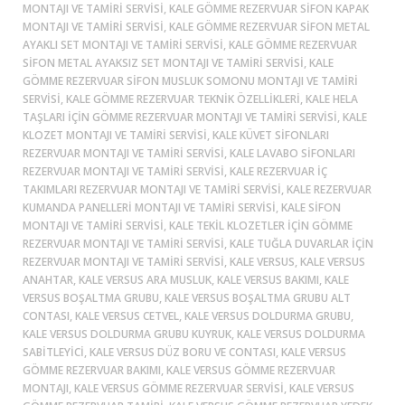
MONTAJI VE TAMIRI SERVISI, KALE GÖMME REZERVUAR SIFON KAPAK
MONTAJI VE TAMIRI SERVISI, KALE GÖMME REZERVUAR SIFON METAL
AYAKLI SET MONTAJI VE TAMIRI SERVISI, KALE GÖMME REZERVUAR
SIFON METAL AYAKSIZ SET MONTAJI VE TAMIRI SERVISI, KALE
GÖMME REZERVUAR SIFON MUSLUK SOMONU MONTAJI VE TAMIRI
SERVISI, KALE GÖMME REZERVUAR TEKNIK ÖZELLIKLERI, KALE HELA
TAŞLARI IÇIN GÖMME REZERVUAR MONTAJI VE TAMIRI SERVISI, KALE
KLOZET MONTAJI VE TAMIRI SERVISI, KALE KÜVET SIFONLARI
REZERVUAR MONTAJI VE TAMIRI SERVISI, KALE LAVABO SIFONLARI
REZERVUAR MONTAJI VE TAMIRI SERVISI, KALE REZERVUAR IÇ
TAKIMLARI REZERVUAR MONTAJI VE TAMIRI SERVISI, KALE REZERVUAR
KUMANDA PANELLERI MONTAJI VE TAMIRI SERVISI, KALE SIFON
MONTAJI VE TAMIRI SERVISI, KALE TEKIL KLOZETLER IÇIN GÖMME
REZERVUAR MONTAJI VE TAMIRI SERVISI, KALE TUĞLA DUVARLAR IÇIN
REZERVUAR MONTAJI VE TAMIRI SERVISI, KALE VERSUS, KALE VERSUS
ANAHTAR, KALE VERSUS ARA MUSLUK, KALE VERSUS BAKIMI, KALE
VERSUS BOŞALTMA GRUBU, KALE VERSUS BOŞALTMA GRUBU ALT
CONTASI, KALE VERSUS CETVEL, KALE VERSUS DOLDURMA GRUBU,
KALE VERSUS DOLDURMA GRUBU KUYRUK, KALE VERSUS DOLDURMA
SABITLEYICI, KALE VERSUS DÜZ BORU VE CONTASI, KALE VERSUS
GÖMME REZERVUAR BAKIMI, KALE VERSUS GÖMME REZERVUAR
MONTAJI, KALE VERSUS GÖMME REZERVUAR SERVISI, KALE VERSUS