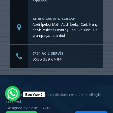
e/İstanbul
ADRES AVRUPA YAKASI:
Abdi İpekçi Mah. Abdi İpekçi Cad. Hanç
er Sk. Yüksel Emintaş San. Sit. No:1 Ba
yrampaşa, İstanbul
7/24 ACİL SERVİS
0535 339 64 84
Bize Yazın?
Copyright © gommerezervuarbakimi.com. 2019. All rights
reserved.
Designed by:
Selim OYAN