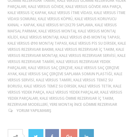
GÖMME REZERVUAR TAMIRI, KALE VERSUS GÖMME REZERVUAR YEDEK
PARÇALARI, KALE VERSUS GÖVDE, KALE VERSUS GÖVDE ARA PARÇA,
KALE VERSUS IÇ KAPAK, KALE VERSUS ITME VIDASI, KALE VERSUS ITME
VIDASI SOMUNU, KALE VERSUS KÖPRÜ, KALE VERSUS KORUYUCU
KANAL + KAPAK, KALE VERSUS M12X270 SAPLAMA, KALE VERSUS
MAFSAL PARMAK, KALE VERSUS MONTAJ, KALE VERSUS MONTAJ
KILIDI, KALE VERSUS MONTAJI, KALE VERSUS Ø45 MONTAJ TAPASI,
KALE VERSUS Ø90 MONTAJ TAPASI, KALE VERSUS PIS SU DIRSEK, KALE
VERSUS REZERVUAR BAKIMI, KALE VERSUS REZERVUAR IÇ TAKIM, KALE
VERSUS REZERVUAR MONTAJI, KALE VERSUS REZERVUAR SERVISI, KALE
VERSUS REZERVUAR TAMIRI, KALE VERSUS REZERVUAR YEDEK
PARÇALARI, KALE VERSUS SAÇ ÇERÇEVE, KALE VERSUS SAÇ ÇERÇEVE
AYAK, KALE VERSUS SAÇ ÇERÇEVE SAPLAMA SOMUN PLASTIĞI, KALE
VERSUS SERVISI, KALE VERSUS TAMIRI, KALE VERSUS TEMIZ SU
BORUSU, KALE VERSUS TEMIZ SU DIRSEK, KALE VERSUS TETIK, KALE
VERSUS YEDEK PARÇA, KALE VERSUS YEDEK PARÇALAR, KALE VERSUS
YEDEK PARÇALARI, KALE VERSUSG ÖMME REZERVUAR IÇ TAKIM,
REZERVUAR MODELLERI, YERE MONTAJ İNCE GÖMME REZERVUAR
YORUM YAPILMAMIŞ