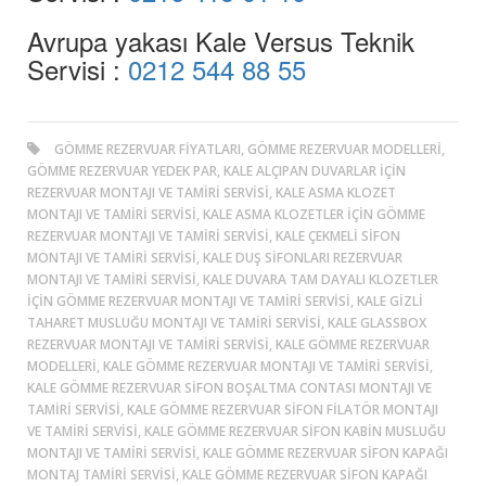
Avrupa yakası Kale Versus Teknik
Servisi :
0212 544 88 55
GÖMME REZERVUAR FIYATLARI, GÖMME REZERVUAR MODELLERI,
GÖMME REZERVUAR YEDEK PAR, KALE ALÇIPAN DUVARLAR IÇIN
REZERVUAR MONTAJI VE TAMIRI SERVISI, KALE ASMA KLOZET
MONTAJI VE TAMIRI SERVISI, KALE ASMA KLOZETLER IÇIN GÖMME
REZERVUAR MONTAJI VE TAMIRI SERVISI, KALE ÇEKMELI SIFON
MONTAJI VE TAMIRI SERVISI, KALE DUŞ SIFONLARI REZERVUAR
MONTAJI VE TAMIRI SERVISI, KALE DUVARA TAM DAYALI KLOZETLER
IÇIN GÖMME REZERVUAR MONTAJI VE TAMIRI SERVISI, KALE GIZLI
TAHARET MUSLUĞU MONTAJI VE TAMIRI SERVISI, KALE GLASSBOX
REZERVUAR MONTAJI VE TAMIRI SERVISI, KALE GÖMME REZERVUAR
MODELLERI, KALE GÖMME REZERVUAR MONTAJI VE TAMIRI SERVISI,
KALE GÖMME REZERVUAR SIFON BOŞALTMA CONTASI MONTAJI VE
TAMIRI SERVISI, KALE GÖMME REZERVUAR SIFON FILATÖR MONTAJI
VE TAMIRI SERVISI, KALE GÖMME REZERVUAR SIFON KABIN MUSLUĞU
MONTAJI VE TAMIRI SERVISI, KALE GÖMME REZERVUAR SIFON KAPAĞI
MONTAJ TAMIRI SERVISI, KALE GÖMME REZERVUAR SIFON KAPAĞI