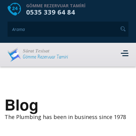
HOME
HAKKIMIZDA
GÖMME REZERVUAR TAMIRI
0535 339 64 84
GÖMME REZERVUAR MARKALARI
HIZMET VERDIĞIMIZ İLÇELER
İLETIŞIM
RANDEVU AL
Blog
The Plumbing has been in business since 1978