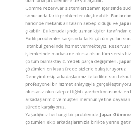
olan farklı problemlere de yol açabilir.
Gömme rezervuar sistemleri zaman içerisinde suda 
sonucunda farklı problemler oluşturabilir. Bunlardan
haricinde mekanik arızaların sebep olduğu ve
Japa
çıkabilir. Bu konuda işinde uzman kişiler tarafından
Farklı problemler karşısında farklı çözüm yolları su
İstanbul genelinde hizmet vermekteyiz. Rezervuar 
işlemlerinde markası ne olursa olsun tüm servis hiz
çözüm bulmaktayız. Yedek parça değişimleri,
Japa
çözümleri en kısa sürede sizlerle buluşturuyoruz.
Deneyimli ekip arkadaşlarımız ile birlikte son tekno
profesyonel bir hizmet anlayışıyla gerçekleştiriyor
olursanız olun talep ettiğiniz yardım konusunda en h
arkadaşlarımız ve müşteri memnuniyetine dayanan hiz
sürede karşılıyoruz.
Yaşadığınız herhangi bir problemde
Japar Gömme 
çözümleri ekip arkadaşlarımızla birlikte yerine get