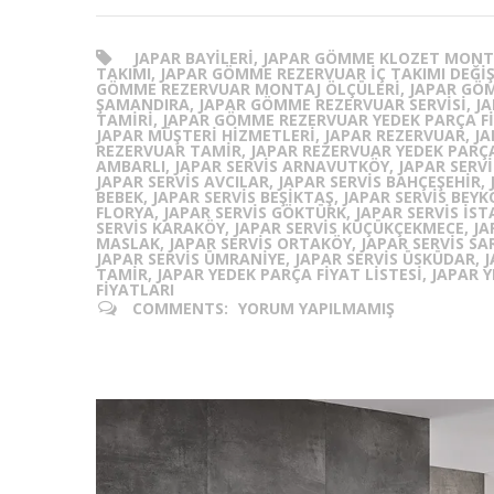
JAPAR BAYILERI, JAPAR GÖMME KLOZET MONT
TAKIMI, JAPAR GÖMME REZERVUAR İÇ TAKIMI DEĞIŞ
GÖMME REZERVUAR MONTAJ ÖLÇÜLERI, JAPAR GÖ
ŞAMANDIRA, JAPAR GÖMME REZERVUAR SERVISI, J
TAMIRI, JAPAR GÖMME REZERVUAR YEDEK PARÇA FI
JAPAR MÜŞTERI HIZMETLERI, JAPAR REZERVUAR, J
REZERVUAR TAMIR, JAPAR REZERVUAR YEDEK PARÇA,
AMBARLI, JAPAR SERVIS ARNAVUTKÖY, JAPAR SERVI
JAPAR SERVIS AVCILAR, JAPAR SERVIS BAHÇEŞEHIR, 
BEBEK, JAPAR SERVIS BEŞIKTAŞ, JAPAR SERVIS BEYK
FLORYA, JAPAR SERVIS GÖKTÜRK, JAPAR SERVIS IST
SERVIS KARAKÖY, JAPAR SERVIS KÜÇÜKÇEKMECE, JA
MASLAK, JAPAR SERVIS ORTAKÖY, JAPAR SERVIS SAR
JAPAR SERVIS ÜMRANIYE, JAPAR SERVIS ÜSKÜDAR, 
TAMIR, JAPAR YEDEK PARÇA FIYAT LISTESI, JAPAR Y
FIYATLARI
COMMENTS:
YORUM YAPILMAMIŞ