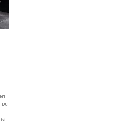
eri
. Bu
isi