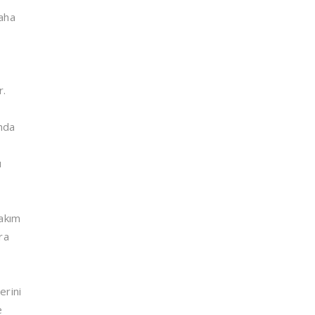
daha
r.
nda
u
bakım
ra
erini
e