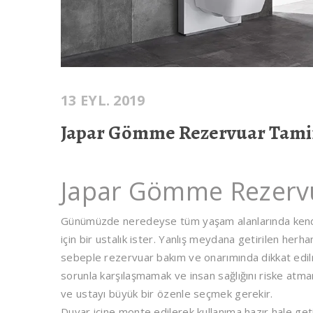
13 EYL. 2019
Japar Gömme Rezervuar Tami
Japar Gömme Rezervu
Günümüzde neredeyse tüm yaşam alanlarında kendin
için bir ustalık ister. Yanlış meydana getirilen herh
sebeple rezervuar bakım ve onarımında dikkat edilm
sorunla karşılaşmamak ve insan sağlığını riske atm
ve ustayı büyük bir özenle seçmek gerekir.
Duvar içine monte edilerek kullanıma hazır hale g