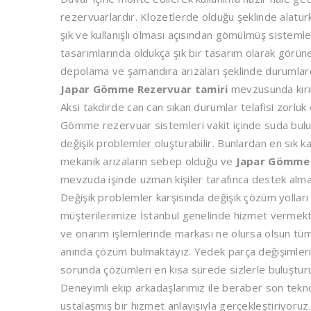
rezervuarlardır. Klozetlerde olduğu şeklinde alatu
şık ve kullanışlı olması açısından gömülmüş sisteml
tasarımlarında oldukça şık bir tasarım olarak gör
depolama ve şamandıra arızaları şeklinde durumlard
Japar Gömme Rezervuar tamiri
mevzusunda kırıl
Aksi takdirde can can sıkan durumlar telafisi zorluk
Gömme rezervuar sistemleri vakit içinde suda bulu
değişik problemler oluşturabilir. Bunlardan en sık ka
mekanik arızaların sebep olduğu ve
Japar Gömme 
mevzuda işinde uzman kişiler tarafınca destek alma
Değişik problemler karşısında değişik çözüm yollar
müşterilerimize İstanbul genelinde hizmet vermekt
ve onarım işlemlerinde markası ne olursa olsun tüm 
anında çözüm bulmaktayız. Yedek parça değişimler
sorunda çözümleri en kısa sürede sizlerle buluştur
Deneyimli ekip arkadaşlarımız ile beraber son tekno
ustalaşmış bir hizmet anlayışıyla gerçekleştiriyoruz