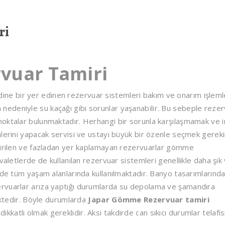
ri
vuar Tamiri
e bir yer edinen rezervuar sistemleri bakım ve onarım işleml
şlem nedeniyle su kaçağı gibi sorunlar yaşanabilir. Bu sebeple reze
noktalar bulunmaktadır. Herhangi bir sorunla karşılaşmamak ve 
lerini yapacak servisi ve ustayı büyük bir özenle seçmek gereki
etirilen ve fazladan yer kaplamayan rezervuarlar gömme
valetlerde de kullanılan rezervuar sistemleri genellikle daha şık
nde tüm yaşam alanlarında kullanılmaktadır. Banyo tasarımlarınd
ervuarlar arıza yaptığı durumlarda su depolama ve şamandıra
mektedir. Böyle durumlarda
Japar Gömme Rezervuar tamiri
atli olmak gereklidir. Aksi takdirde can sıkıcı durumlar telafis