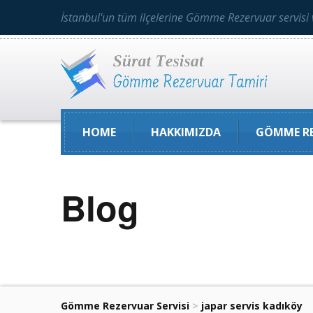
İstanbul'un tüm ilçelerine Gömme Rezervuar servisi 
HOME
HAKKIMIZDA
GÖMME RE
Blog
Gömme Rezervuar Servisi
>
japar servis kadıköy