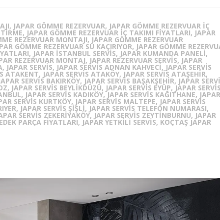
AJI, JAPAR GÖMME REZERVUAR, JAPAR GÖMME REZERVUAR İÇ
TIRME, JAPAR GÖMME REZERVUAR İÇ TAKIMI FIYATLARI, JAPAR
MME REZERVUAR MONTAJI, JAPAR GÖMME REZERVUAR
APAR GÖMME REZERVUAR SU KAÇIRIYOR, JAPAR GÖMME REZERVU
YATLARI, JAPAR ISTANBUL SERVIS, JAPAR KUMANDA PANELI,
APAR REZERVUAR MONTAJ, JAPAR REZERVUAR SERVIS, JAPAR
 JAPAR SERVIS, JAPAR SERVIS ADNAN KAHVECI, JAPAR SERVIS
S ATAKENT, JAPAR SERVIS ATAKÖY, JAPAR SERVIS ATAŞEHIR,
JAPAR SERVIS BAKIRKÖY, JAPAR SERVIS BAŞAKŞEHIR, JAPAR SERV
OZ, JAPAR SERVIS BEYLIKDÜZÜ, JAPAR SERVIS EYÜP, JAPAR SERVI
ANBUL, JAPAR SERVIS KADIKÖY, JAPAR SERVIS KAĞITHANE, JAPA
PAR SERVIS KURTKÖY, JAPAR SERVIS MALTEPE, JAPAR SERVIS
IYER, JAPAR SERVIS ŞIŞLI, JAPAR SERVIS TELEFON NUMARASI,
JAPAR SERVIS ZEKERIYAKÖY, JAPAR SERVIS ZEYTINBURNU, JAPAR
EDEK PARÇA FIYATLARI, JAPAR YETKILI SERVIS, KOÇTAŞ JAPAR