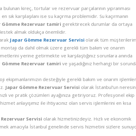
bulunan kireç, tortular ve rezervuar parçalarının yıpranması
 en sık karşılaşılanı ise su kaçırma problemidir. Su kaçırmanın
r Gömme Rezervuar tamiri
gerektirecek durumlar da ortaya
 destek almak oldukça önemlidir.
narak
Japar Gömme Rezervuar Servisi
olarak tüm müşterileri
montajı da dahil olmak üzere gerekli tüm bakım ve onarım
metlerini yerine getirmekte ve karşılaştığınız sorunlara anında
r Gömme Rezervuar tamiri
ve yaşadığınız herhangi bir sorund
loji ekipmanlarımızın desteğiyle gerekli bakım ve onarım işlemler
uz.
Japar Gömme Rezervuar Servisi
olarak İstanbul’un neresi
ızlı ve pratik çözümleri ayağınıza getiriyoruz. Profesyonel ekip
met anlayışımız ile ihtiyacınız olan servis işlemlerini en kısa
Rezervuar Servisi
olarak hizmetinizdeyiz. Hızlı ve ekonomik
irmek amacıyla İstanbul genelinde servis hizmetini sizlere sunuy