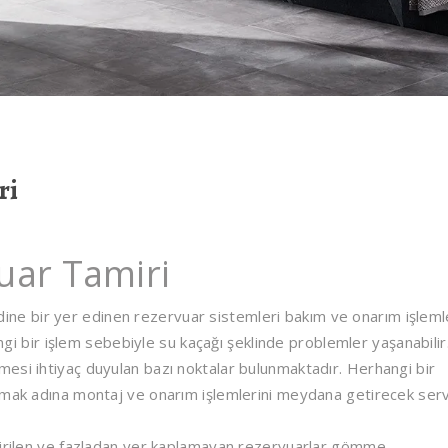
ri
ar Tamiri
e bir yer edinen rezervuar sistemleri bakım ve onarım işleml
angi bir işlem sebebiyle su kaçağı şeklinde problemler yaşanabilir
esi ihtiyaç duyulan bazı noktalar bulunmaktadır. Herhangi bir
amak adına montaj ve onarım işlemlerini meydana getirecek serv
etirilen ve fazladan yer kaplamayan rezervuarlar gömme