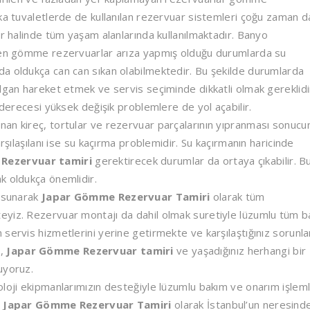
rka tuvaletlerde de kullanılan rezervuar sistemleri çoğu zaman 
er halinde tüm yaşam alanlarında kullanılmaktadır. Banyo
ünen gömme rezervuarlar arıza yapmış olduğu durumlarda su
a oldukça can can sıkan olabilmektedir. Bu şekilde durumlarda
gan hareket etmek ve servis seçiminde dikkatli olmak gereklidi
 derecesi yüksek değişik problemlere de yol açabilir.
nan kireç, tortular ve rezervuar parçalarının yıpranması sonucu
rşılaşılanı ise su kaçırma problemidir. Su kaçırmanın haricinde
Rezervuar tamiri
gerektirecek durumlar da ortaya çıkabilir. B
k oldukça önemlidir.
ı sunarak
Japar Gömme Rezervuar Tamiri
olarak tüm
eyiz. Rezervuar montajı da dahil olmak suretiyle lüzumlu tüm 
servis hizmetlerini yerine getirmekte ve karşılaştığınız sorunla
i,
Japar Gömme Rezervuar tamiri
ve yaşadığınız herhangi bir
uyoruz.
loji ekipmanlarımızın desteğiyle lüzumlu bakım ve onarım işleml
.
Japar Gömme Rezervuar Tamiri
olarak İstanbul’un neresind