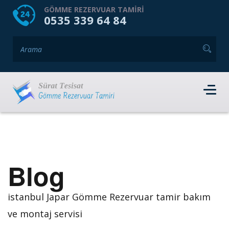
HOME
HAKKIMIZDA
GÖMME REZERVUAR TAMIRI
0535 339 64 84
GÖMME REZERVUAR MARKALARI
HIZMET VERDIĞIMIZ İLÇELER
İLETIŞIM
RANDEVU AL
Blog
istanbul Japar Gömme Rezervuar tamir bakım
ve montaj servisi