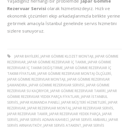
Yaşadığınız herhangi bir problemde
Japar Gömme
Rezervuar Servisi
olarak hizmetinizdeyiz. Hızlı ve
ekonomik çözümleri ekip arkadaşlarımızla birlikte yerine
getirmek amacıyla İstanbul genelinde servis hizmetini
sizlere sunuyoruz.
JAPAR BAYILERI, JAPAR GÖMME KLOZET MONTAJI, JAPAR GÖMME
REZERVUAR, JAPAR GÖMME REZERVUAR İÇ TAKIMI, JAPAR GÖMME
REZERVUAR İÇ TAKIMI DEĞIŞTIRME, JAPAR GÖMME REZERVUAR İÇ
TAKIMI FIYATLARI, JAPAR GÖMME REZERVUAR MONTAJ ÖLÇÜLERI,
JAPAR GÖMME REZERVUAR MONTAJI, JAPAR GÖMME REZERVUAR
ŞAMANDIRA, JAPAR GÖMME REZERVUAR SERVISI, JAPAR GÖMME
REZERVUAR SU KAÇIRIYOR, JAPAR GÖMME REZERVUAR TAMIRI, JAPAR
GÖMME REZERVUAR YEDEK PARÇA FIYATLARI, JAPAR ISTANBUL
SERVIS, JAPAR KUMANDA PANELI, JAPAR MÜŞTERI HIZMETLERI, JAPAR
REZERVUAR, JAPAR REZERVUAR MONTAJ, JAPAR REZERVUAR SERVIS,
JAPAR REZERVUAR TAMIR, JAPAR REZERVUAR YEDEK PARÇA, JAPAR
SERVIS, JAPAR SERVIS ADNAN KAHVECI, JAPAR SERVIS AMBARLI, JAPAR
SERVIS ARNAVUTKÖY, JAPAR SERVIS ATAKENT, JAPAR SERVIS