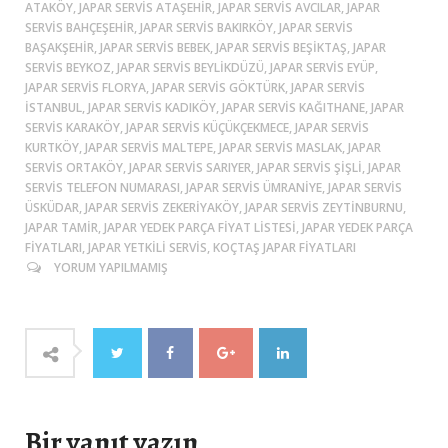
ATAKÖY, JAPAR SERVIS ATAŞEHIR, JAPAR SERVIS AVCILAR, JAPAR
SERVIS BAHÇEŞEHIR, JAPAR SERVIS BAKIRKÖY, JAPAR SERVIS
BAŞAKŞEHIR, JAPAR SERVIS BEBEK, JAPAR SERVIS BEŞIKTAŞ, JAPAR
SERVIS BEYKOZ, JAPAR SERVIS BEYLIKDÜZÜ, JAPAR SERVIS EYÜP,
JAPAR SERVIS FLORYA, JAPAR SERVIS GÖKTÜRK, JAPAR SERVIS
ISTANBUL, JAPAR SERVIS KADIKÖY, JAPAR SERVIS KAĞITHANE, JAPAR
SERVIS KARAKÖY, JAPAR SERVIS KÜÇÜKÇEKMECE, JAPAR SERVIS
KURTKÖY, JAPAR SERVIS MALTEPE, JAPAR SERVIS MASLAK, JAPAR
SERVIS ORTAKÖY, JAPAR SERVIS SARIYER, JAPAR SERVIS ŞIŞLI, JAPAR
SERVIS TELEFON NUMARASI, JAPAR SERVIS ÜMRANIYE, JAPAR SERVIS
ÜSKÜDAR, JAPAR SERVIS ZEKERIYAKÖY, JAPAR SERVIS ZEYTINBURNU,
JAPAR TAMIR, JAPAR YEDEK PARÇA FIYAT LISTESI, JAPAR YEDEK PARÇA
FIYATLARI, JAPAR YETKILI SERVIS, KOÇTAŞ JAPAR FIYATLARI
YORUM YAPILMAMIŞ
Bir yanıt yazın