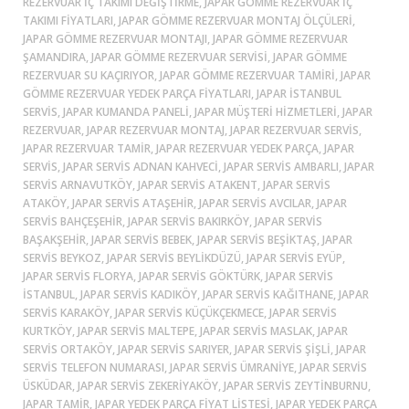
REZERVUAR İÇ TAKIMI DEĞIŞTIRME, JAPAR GÖMME REZERVUAR İÇ
TAKIMI FIYATLARI, JAPAR GÖMME REZERVUAR MONTAJ ÖLÇÜLERI,
JAPAR GÖMME REZERVUAR MONTAJI, JAPAR GÖMME REZERVUAR
ŞAMANDIRA, JAPAR GÖMME REZERVUAR SERVISI, JAPAR GÖMME
REZERVUAR SU KAÇIRIYOR, JAPAR GÖMME REZERVUAR TAMIRI, JAPAR
GÖMME REZERVUAR YEDEK PARÇA FIYATLARI, JAPAR ISTANBUL
SERVIS, JAPAR KUMANDA PANELI, JAPAR MÜŞTERI HIZMETLERI, JAPAR
REZERVUAR, JAPAR REZERVUAR MONTAJ, JAPAR REZERVUAR SERVIS,
JAPAR REZERVUAR TAMIR, JAPAR REZERVUAR YEDEK PARÇA, JAPAR
SERVIS, JAPAR SERVIS ADNAN KAHVECI, JAPAR SERVIS AMBARLI, JAPAR
SERVIS ARNAVUTKÖY, JAPAR SERVIS ATAKENT, JAPAR SERVIS
ATAKÖY, JAPAR SERVIS ATAŞEHIR, JAPAR SERVIS AVCILAR, JAPAR
SERVIS BAHÇEŞEHIR, JAPAR SERVIS BAKIRKÖY, JAPAR SERVIS
BAŞAKŞEHIR, JAPAR SERVIS BEBEK, JAPAR SERVIS BEŞIKTAŞ, JAPAR
SERVIS BEYKOZ, JAPAR SERVIS BEYLIKDÜZÜ, JAPAR SERVIS EYÜP,
JAPAR SERVIS FLORYA, JAPAR SERVIS GÖKTÜRK, JAPAR SERVIS
ISTANBUL, JAPAR SERVIS KADIKÖY, JAPAR SERVIS KAĞITHANE, JAPAR
SERVIS KARAKÖY, JAPAR SERVIS KÜÇÜKÇEKMECE, JAPAR SERVIS
KURTKÖY, JAPAR SERVIS MALTEPE, JAPAR SERVIS MASLAK, JAPAR
SERVIS ORTAKÖY, JAPAR SERVIS SARIYER, JAPAR SERVIS ŞIŞLI, JAPAR
SERVIS TELEFON NUMARASI, JAPAR SERVIS ÜMRANIYE, JAPAR SERVIS
ÜSKÜDAR, JAPAR SERVIS ZEKERIYAKÖY, JAPAR SERVIS ZEYTINBURNU,
JAPAR TAMIR, JAPAR YEDEK PARÇA FIYAT LISTESI, JAPAR YEDEK PARÇA