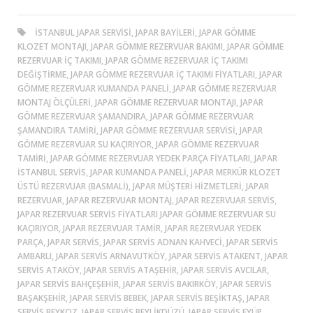
ISTANBUL JAPAR SERVISI, JAPAR BAYILERI, JAPAR GÖMME
KLOZET MONTAJI, JAPAR GÖMME REZERVUAR BAKIMI, JAPAR GÖMME
REZERVUAR İÇ TAKIMI, JAPAR GÖMME REZERVUAR İÇ TAKIMI
DEĞIŞTIRME, JAPAR GÖMME REZERVUAR İÇ TAKIMI FIYATLARI, JAPAR
GÖMME REZERVUAR KUMANDA PANELI, JAPAR GÖMME REZERVUAR
MONTAJ ÖLÇÜLERI, JAPAR GÖMME REZERVUAR MONTAJI, JAPAR
GÖMME REZERVUAR ŞAMANDIRA, JAPAR GÖMME REZERVUAR
ŞAMANDIRA TAMIRI, JAPAR GÖMME REZERVUAR SERVISI, JAPAR
GÖMME REZERVUAR SU KAÇIRIYOR, JAPAR GÖMME REZERVUAR
TAMIRI, JAPAR GÖMME REZERVUAR YEDEK PARÇA FIYATLARI, JAPAR
ISTANBUL SERVIS, JAPAR KUMANDA PANELI, JAPAR MERKÜR KLOZET
ÜSTÜ REZERVUAR (BASMALI), JAPAR MÜŞTERI HIZMETLERI, JAPAR
REZERVUAR, JAPAR REZERVUAR MONTAJ, JAPAR REZERVUAR SERVIS,
JAPAR REZERVUAR SERVIS FIYATLARI JAPAR GÖMME REZERVUAR SU
KAÇIRIYOR, JAPAR REZERVUAR TAMIR, JAPAR REZERVUAR YEDEK
PARÇA, JAPAR SERVIS, JAPAR SERVIS ADNAN KAHVECI, JAPAR SERVIS
AMBARLI, JAPAR SERVIS ARNAVUTKÖY, JAPAR SERVIS ATAKENT, JAPAR
SERVIS ATAKÖY, JAPAR SERVIS ATAŞEHIR, JAPAR SERVIS AVCILAR,
JAPAR SERVIS BAHÇEŞEHIR, JAPAR SERVIS BAKIRKÖY, JAPAR SERVIS
BAŞAKŞEHIR, JAPAR SERVIS BEBEK, JAPAR SERVIS BEŞIKTAŞ, JAPAR
SERVIS BEYKOZ, JAPAR SERVIS BEYLIKDÜZÜ, JAPAR SERVIS EYÜP,