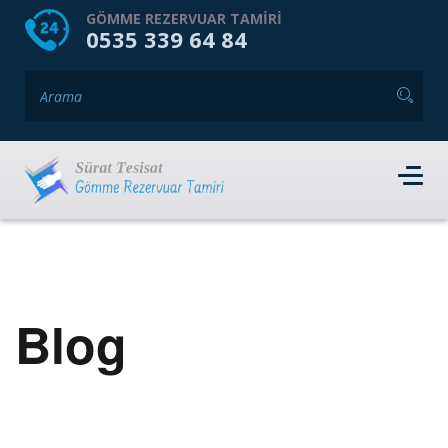
HOME
HAKKIMIZDA
GÖMME REZERVUAR TAMIRI
0535 339 64 84
GÖMME REZERVUAR MARKALARI
HIZMET VERDIĞIMIZ İLÇELER
İLETIŞIM
RANDEVU AL
Blog