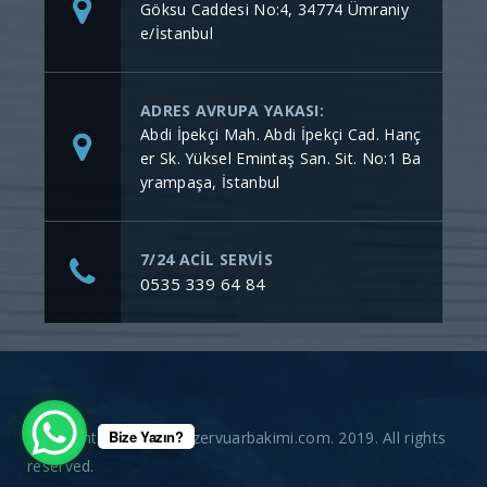
Göksu Caddesi No:4, 34774 Ümraniy
e/İstanbul
ADRES AVRUPA YAKASI:
Abdi İpekçi Mah. Abdi İpekçi Cad. Hanç
er Sk. Yüksel Emintaş San. Sit. No:1 Ba
yrampaşa, İstanbul
7/24 ACİL SERVİS
0535 339 64 84
Bize Yazın?
Copyright © gommerezervuarbakimi.com. 2019. All rights
reserved.