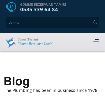
HOME
HAKKIMIZDA
GÖMME REZERVUAR TAMIRI
0535 339 64 84
GÖMME REZERVUAR MARKALARI
HIZMET VERDIĞIMIZ İLÇELER
İLETIŞIM
RANDEVU AL
Blog
The Plumbing has been in business since 1978