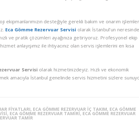
loji ekipmanlarımızın desteğiyle gerekli bakım ve onarım işlemler
uz.
Eca Gömme Rezervuar Servisi
olarak İstanbul’un neresind
ızlı ve pratik çözümleri ayağınıza getiriyoruz. Profesyonel ekip
met anlayışımız ile ihtiyacınız olan servis işlemlerini en kısa
zervuar Servisi
olarak hizmetinizdeyiz. Hızlı ve ekonomik
irmek amacıyla İstanbul genelinde servis hizmetini sizlere sunuy
AR FIYATLARI, ECA GÖMME REZERVUAR IÇ TAKIM, ECA GÖMME
VISI, ECA GÖMME REZERVUAR TAMIRI, ECA GÖMME REZERVUAR
EZERVUAR TAMIR