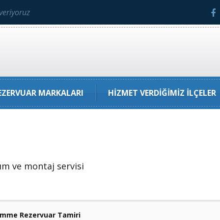
veriyoruz
ZERVUAR MARKALARI
HIZMET VERDIĞIMIZ İLÇELER
ım ve montaj servisi
ömme Rezervuar Tamiri