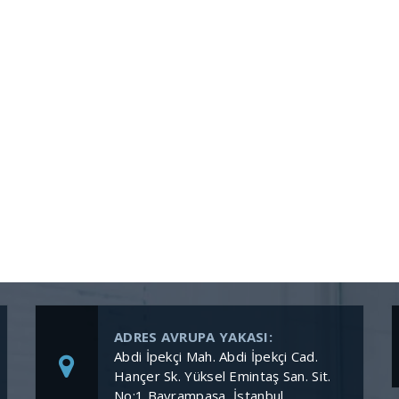
ADRES AVRUPA YAKASI:
Abdi İpekçi Mah. Abdi İpekçi Cad.
Hançer Sk. Yüksel Emintaş San. Sit.
No:1 Bayrampaşa, İstanbul