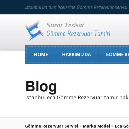
İstanbul'un tüm ilçelerine Gömme Rezervuar servisi 
HOME
HAKKIMIZDA
GÖMME RE
Blog
istanbul eca Gömme Rezervuar tamir bak
Gömme Rezervuar Servisi
>
Marka Model
>
Eca G