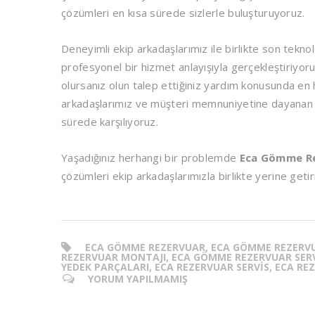
çözümleri en kısa sürede sizlerle buluşturuyoruz.
Deneyimli ekip arkadaşlarımız ile birlikte son tekno
profesyonel bir hizmet anlayışıyla gerçekleştiriyor
olursanız olun talep ettiğiniz yardım konusunda en h
arkadaşlarımız ve müşteri memnuniyetine dayanan hiz
sürede karşılıyoruz.
Yaşadığınız herhangi bir problemde
Eca Gömme Re
çözümleri ekip arkadaşlarımızla birlikte yerine get
ECA GÖMME REZERVUAR, ECA GÖMME REZERVU
REZERVUAR MONTAJI, ECA GÖMME REZERVUAR SER
YEDEK PARÇALARI, ECA REZERVUAR SERVIS, ECA R
YORUM YAPILMAMIŞ