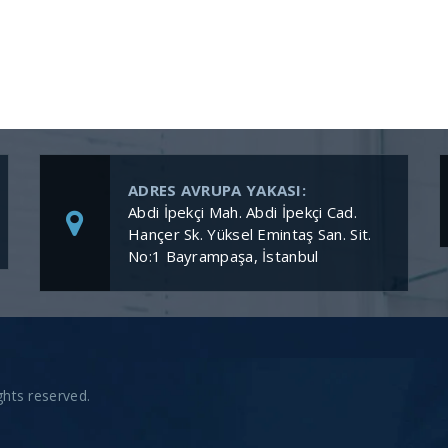
ADRES AVRUPA YAKASI:
Abdi İpekçi Mah. Abdi İpekçi Cad.
Hançer Sk. Yüksel Emintaş San. Sit.
No:1 Bayrampaşa, İstanbul
hts reserved.