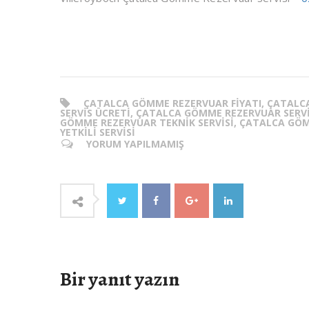
ÇATALCA GÖMME REZERVUAR FIYATI, ÇATAL
SERVIS ÜCRETI, ÇATALCA GÖMME REZERVUAR SERV
GÖMME REZERVUAR TEKNIK SERVISI, ÇATALCA GÖ
YETKILI SERVISI
YORUM YAPILMAMIŞ
Bir yanıt yazın