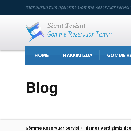
İstanbul'un tüm ilçelerine Gömme Rezervuar servisi 
HOME
HAKKIMIZDA
GÖMME RE
Blog
Gömme Rezervuar Servisi
>
Hizmet Verdiğimiz İlçe