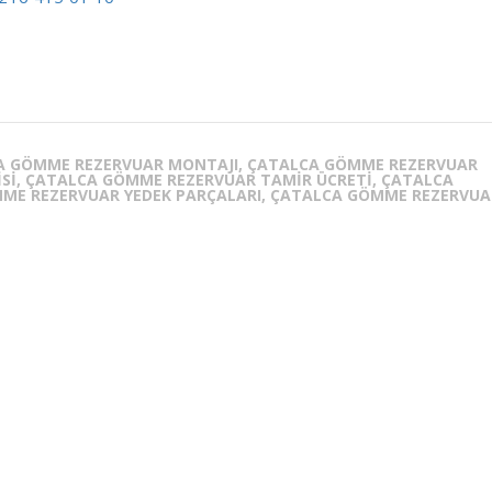
CA GÖMME REZERVUAR MONTAJI, ÇATALCA GÖMME REZERVUAR
ISI, ÇATALCA GÖMME REZERVUAR TAMIR ÜCRETI, ÇATALCA
MME REZERVUAR YEDEK PARÇALARI, ÇATALCA GÖMME REZERVUA