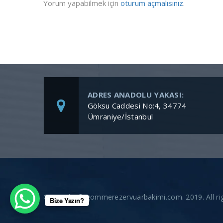
Yorum yapabilmek için
oturum açmalısınız
.
ADRES ANADOLU YAKASI:
Göksu Caddesi No:4, 34774
Ümraniye/İstanbul
Copyright © gommerezervuarbakimi.com. 2019. All rig
Bize Yazın?