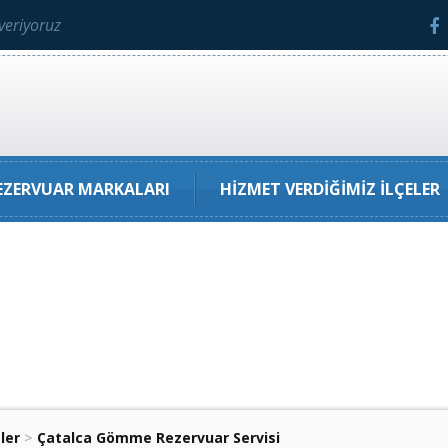
veriyoruz
ZERVUAR MARKALARI
HIZMET VERDIĞIMIZ İLÇELER
ler
>
Çatalca Gömme Rezervuar Servisi