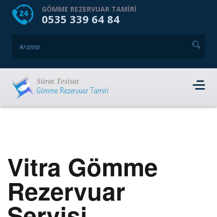
HOME
HAKKIMIZDA
GÖMME REZERVUAR TAMIRI
0535 339 64 84
GÖMME REZERVUAR MARKALARI
HIZMET VERDIĞIMIZ İLÇELER
İLETIŞIM
RANDEVU AL
Vitra Gömme
Rezervuar
Servisi