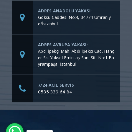
ADRES ANADOLU YAKASI:
Göksu Caddesi No:4, 34774 Ümraniy
e/İstanbul
ADRES AVRUPA YAKASI:
Abdi İpekçi Mah. Abdi İpekçi Cad. Hanç
er Sk. Yüksel Emintaş San. Sit. No:1 Ba
yrampaşa, İstanbul
7/24 ACİL SERVİS
0535 339 64 84