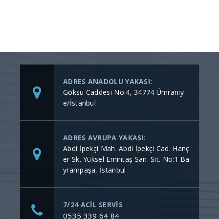
ADRES ANADOLU YAKASI:
Göksu Caddesi No:4, 34774 Ümraniy
e/İstanbul
ADRES AVRUPA YAKASI:
Abdi İpekçi Mah. Abdi İpekçi Cad. Hanç
er Sk. Yüksel Emintaş San. Sit. No:1 Ba
yrampaşa, İstanbul
7/24 ACİL SERVİS
0535 339 64 84