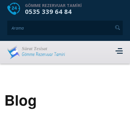
HOME
HAKKIMIZDA
GÖMME REZERVUAR TAMIRI
0535 339 64 84
GÖMME REZERVUAR MARKALARI
HIZMET VERDIĞIMIZ İLÇELER
İLETIŞIM
RANDEVU AL
Blog