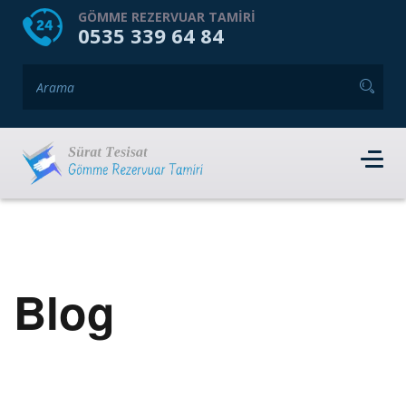
HOME
HAKKIMIZDA
GÖMME REZERVUAR TAMIRI
0535 339 64 84
GÖMME REZERVUAR MARKALARI
HIZMET VERDIĞIMIZ İLÇELER
İLETIŞIM
RANDEVU AL
Blog