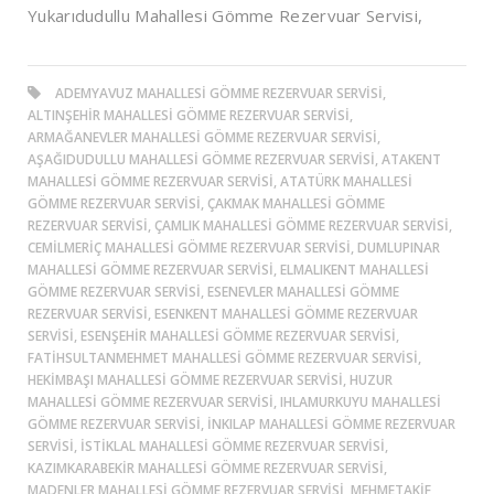
Yukarıdudullu Mahallesi Gömme Rezervuar Servisi,
ADEMYAVUZ MAHALLESI GÖMME REZERVUAR SERVISI,
ALTINŞEHIR MAHALLESI GÖMME REZERVUAR SERVISI,
ARMAĞANEVLER MAHALLESI GÖMME REZERVUAR SERVISI,
AŞAĞIDUDULLU MAHALLESI GÖMME REZERVUAR SERVISI, ATAKENT
MAHALLESI GÖMME REZERVUAR SERVISI, ATATÜRK MAHALLESI
GÖMME REZERVUAR SERVISI, ÇAKMAK MAHALLESI GÖMME
REZERVUAR SERVISI, ÇAMLIK MAHALLESI GÖMME REZERVUAR SERVISI,
CEMILMERIÇ MAHALLESI GÖMME REZERVUAR SERVISI, DUMLUPINAR
MAHALLESI GÖMME REZERVUAR SERVISI, ELMALIKENT MAHALLESI
GÖMME REZERVUAR SERVISI, ESENEVLER MAHALLESI GÖMME
REZERVUAR SERVISI, ESENKENT MAHALLESI GÖMME REZERVUAR
SERVISI, ESENŞEHIR MAHALLESI GÖMME REZERVUAR SERVISI,
FATIHSULTANMEHMET MAHALLESI GÖMME REZERVUAR SERVISI,
HEKIMBAŞI MAHALLESI GÖMME REZERVUAR SERVISI, HUZUR
MAHALLESI GÖMME REZERVUAR SERVISI, IHLAMURKUYU MAHALLESI
GÖMME REZERVUAR SERVISI, İNKILAP MAHALLESI GÖMME REZERVUAR
SERVISI, İSTIKLAL MAHALLESI GÖMME REZERVUAR SERVISI,
KAZIMKARABEKIR MAHALLESI GÖMME REZERVUAR SERVISI,
MADENLER MAHALLESI GÖMME REZERVUAR SERVISI, MEHMETAKIF