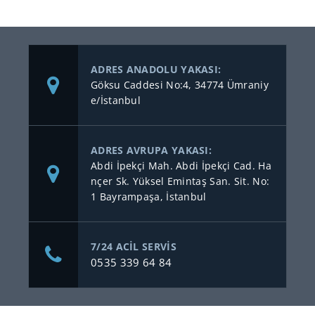
ADRES ANADOLU YAKASI:
Göksu Caddesi No:4, 34774 Ümraniy
e/İstanbul
ADRES AVRUPA YAKASI:
Abdi İpekçi Mah. Abdi İpekçi Cad. Ha
nçer Sk. Yüksel Emintaş San. Sit. No:
1 Bayrampaşa, İstanbul
7/24 ACİL SERVİS
0535 339 64 84