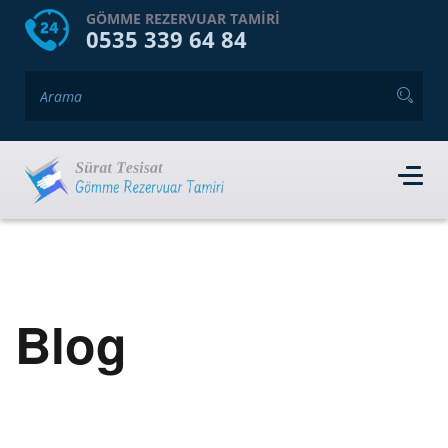
HOME
HAKKIMIZDA
GÖMME REZERVUAR TAMIRI
0535 339 64 84
GÖMME REZERVUAR MARKALARI
HIZMET VERDIĞIMIZ İLÇELER
İLETIŞIM
RANDEVU AL
Blog