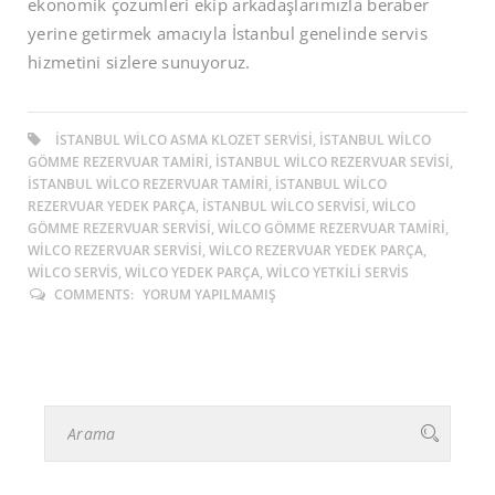
ekonomik çözümleri ekip arkadaşlarımızla beraber
yerine getirmek amacıyla İstanbul genelinde servis
hizmetini sizlere sunuyoruz.
ISTANBUL WILCO ASMA KLOZET SERVISI, ISTANBUL WILCO
GÖMME REZERVUAR TAMIRI, ISTANBUL WILCO REZERVUAR SEVISI,
ISTANBUL WILCO REZERVUAR TAMIRI, ISTANBUL WILCO
REZERVUAR YEDEK PARÇA, ISTANBUL WILCO SERVISI, WILCO
GÖMME REZERVUAR SERVISI, WILCO GÖMME REZERVUAR TAMIRI,
WILCO REZERVUAR SERVISI, WILCO REZERVUAR YEDEK PARÇA,
WILCO SERVIS, WILCO YEDEK PARÇA, WILCO YETKILI SERVIS
COMMENTS:
YORUM YAPILMAMIŞ