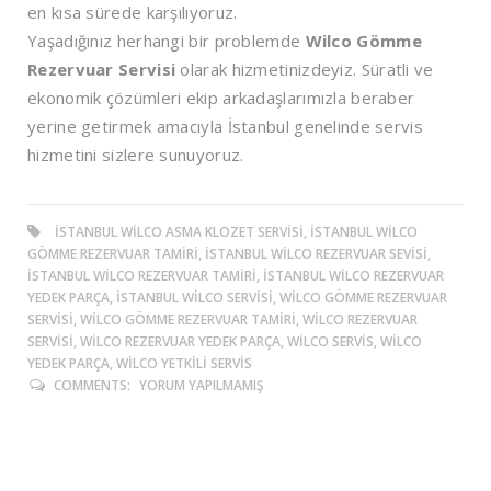
en kısa sürede karşılıyoruz.
Yaşadığınız herhangi bir problemde
Wilco Gömme
Rezervuar Servisi
olarak hizmetinizdeyiz. Süratli ve
ekonomik çözümleri ekip arkadaşlarımızla beraber
yerine getirmek amacıyla İstanbul genelinde servis
hizmetini sizlere sunuyoruz.
ISTANBUL WILCO ASMA KLOZET SERVISI, ISTANBUL WILCO
GÖMME REZERVUAR TAMIRI, ISTANBUL WILCO REZERVUAR SEVISI,
ISTANBUL WILCO REZERVUAR TAMIRI, ISTANBUL WILCO REZERVUAR
YEDEK PARÇA, ISTANBUL WILCO SERVISI, WILCO GÖMME REZERVUAR
SERVISI, WILCO GÖMME REZERVUAR TAMIRI, WILCO REZERVUAR
SERVISI, WILCO REZERVUAR YEDEK PARÇA, WILCO SERVIS, WILCO
YEDEK PARÇA, WILCO YETKILI SERVIS
COMMENTS:
YORUM YAPILMAMIŞ