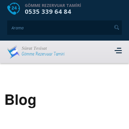
HOME
HAKKIMIZDA
GÖMME REZERVUAR TAMIRI
0535 339 64 84
GÖMME REZERVUAR MARKALARI
HIZMET VERDIĞIMIZ İLÇELER
İLETIŞIM
RANDEVU AL
Blog