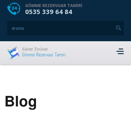
HOME
HAKKIMIZDA
GÖMME REZERVUAR TAMIRI
0535 339 64 84
GÖMME REZERVUAR MARKALARI
HIZMET VERDIĞIMIZ İLÇELER
İLETIŞIM
RANDEVU AL
Blog