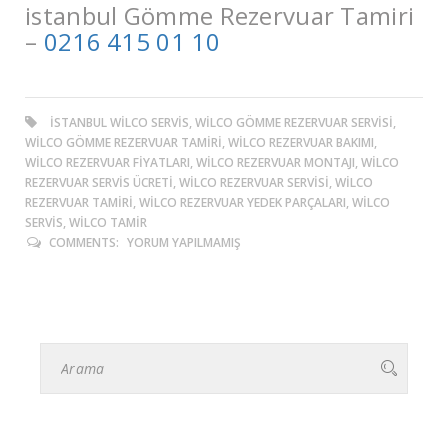
istanbul Gömme Rezervuar Tamiri
–
0216 415 01 10
ISTANBUL WILCO SERVIS, WILCO GÖMME REZERVUAR SERVISI,
WILCO GÖMME REZERVUAR TAMIRI, WILCO REZERVUAR BAKIMI,
WILCO REZERVUAR FIYATLARI, WILCO REZERVUAR MONTAJI, WILCO
REZERVUAR SERVIS ÜCRETI, WILCO REZERVUAR SERVISI, WILCO
REZERVUAR TAMIRI, WILCO REZERVUAR YEDEK PARÇALARI, WILCO
SERVIS, WILCO TAMIR
COMMENTS:
YORUM YAPILMAMIŞ