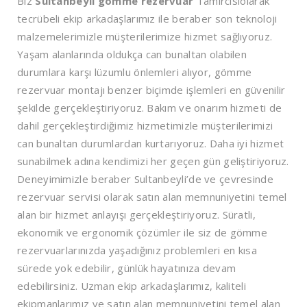
Biz
Sultanbeyli
gömme rezervuar
Tamircisiolarak
tecrübeli ekip arkadaşlarımız ile beraber son teknoloji
malzemelerimizle müşterilerimize hizmet sağlıyoruz.
Yaşam alanlarında oldukça can bunaltan olabilen
durumlara karşı lüzumlu önlemleri alıyor, gömme
rezervuar montajı benzer biçimde işlemleri en güvenilir
şekilde gerçekleştiriyoruz. Bakım ve onarım hizmeti de
dahil gerçekleştirdiğimiz hizmetimizle müşterilerimizi
can bunaltan durumlardan kurtarıyoruz. Daha iyi hizmet
sunabilmek adına kendimizi her geçen gün geliştiriyoruz.
Deneyimimizle beraber Sultanbeyli’de ve çevresinde
rezervuar servisi olarak satın alan memnuniyetini temel
alan bir hizmet anlayışı gerçekleştiriyoruz. Süratli,
ekonomik ve ergonomik çözümler ile siz de gömme
rezervuarlarınızda yaşadığınız problemleri en kısa
sürede yok edebilir, günlük hayatınıza devam
edebilirsiniz. Uzman ekip arkadaşlarımız, kaliteli
ekipmanlarımız ve satın alan memnuniyetini temel alan