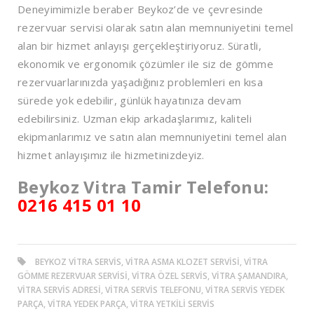
Deneyimimizle beraber Beykoz’de ve çevresinde
rezervuar servisi olarak satın alan memnuniyetini temel
alan bir hizmet anlayışı gerçekleştiriyoruz. Süratli,
ekonomik ve ergonomik çözümler ile siz de gömme
rezervuarlarınızda yaşadığınız problemleri en kısa
sürede yok edebilir, günlük hayatınıza devam
edebilirsiniz. Uzman ekip arkadaşlarımız, kaliteli
ekipmanlarımız ve satın alan memnuniyetini temel alan
hizmet anlayışımız ile hizmetinizdeyiz.
Beykoz Vitra Tamir Telefonu:
0216 415 01 10
BEYKOZ VITRA SERVIS, VITRA ASMA KLOZET SERVISI, VITRA
GÖMME REZERVUAR SERVISI, VITRA ÖZEL SERVIS, VITRA ŞAMANDIRA,
VITRA SERVIS ADRESI, VITRA SERVIS TELEFONU, VITRA SERVIS YEDEK
PARÇA, VITRA YEDEK PARÇA, VITRA YETKILI SERVIS