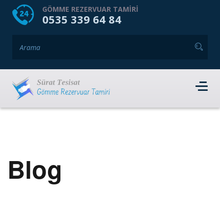
HOME
HAKKIMIZDA
GÖMME REZERVUAR TAMIRI
0535 339 64 84
GÖMME REZERVUAR MARKALARI
HIZMET VERDIĞIMIZ İLÇELER
İLETIŞIM
RANDEVU AL
Blog