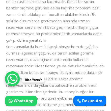
en sık rastlananı ise su kaçırmadır. Rahat bir sorun
benzer biçimde görünse de su kaçırma problemi bazı
zamanlarda oldukça can bunaltan olabilmektedir. Bu
şekilde durumlarda gecikmeden alanında uzman
rezervuar servisi ile irtibata geçilmelidir. Başlangıçta
önemsenmeyen bu problemler ileriki zamanlarda daha
çok problem yaratabilir.
Son zamanlarda hem kullanışlı olması hem de çağdaş
durması açısından çoğunlukla tercih edilen gömme
rezervuarlar, duvar içine monte edilip kullanılan
rezervuarlardır. Klozetlerde ya da alaturka tuvaletlerde
tercih edilen bu sistem banyo dizaynlarında oldukça şık
bir tasarım olarak kabul edilir. Fakat gömme
Bize Yazın?
rezervuarlarda da yukarıda bahsedilen problemlerin
görülmesi ihtimaller içindedir. Bu sebeple eğer bir
deneyiminiz yoksa, tecrübeli ekibe haiz bir gömme
WhatsApp
Dokun Ara
rezervuar servisi ile iletişime geçmenizi tavsiye ederiz.
Gömme rezervuarlarda su sızdırma, şamandıra arızaları