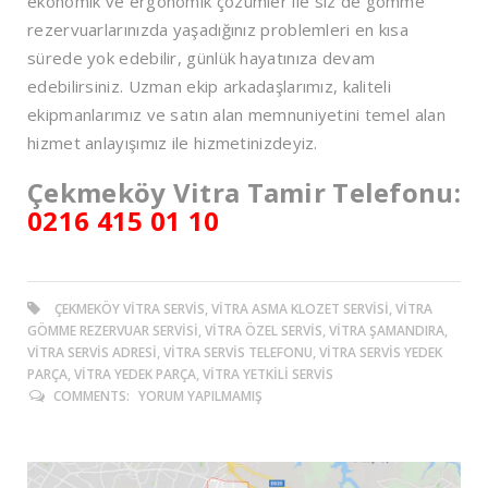
ekonomik ve ergonomik çözümler ile siz de gömme
rezervuarlarınızda yaşadığınız problemleri en kısa
sürede yok edebilir, günlük hayatınıza devam
edebilirsiniz. Uzman ekip arkadaşlarımız, kaliteli
ekipmanlarımız ve satın alan memnuniyetini temel alan
hizmet anlayışımız ile hizmetinizdeyiz.
Çekmeköy Vitra Tamir Telefonu:
0216 415 01 10
ÇEKMEKÖY VITRA SERVIS, VITRA ASMA KLOZET SERVISI, VITRA
GÖMME REZERVUAR SERVISI, VITRA ÖZEL SERVIS, VITRA ŞAMANDIRA,
VITRA SERVIS ADRESI, VITRA SERVIS TELEFONU, VITRA SERVIS YEDEK
PARÇA, VITRA YEDEK PARÇA, VITRA YETKILI SERVIS
COMMENTS:
YORUM YAPILMAMIŞ