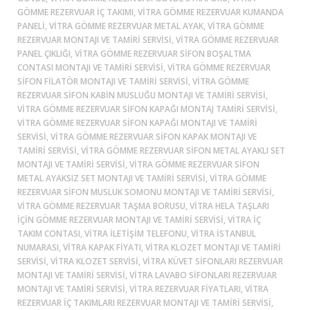
GÖMME REZERVUAR IÇ TAKIMI, VITRA GÖMME REZERVUAR KUMANDA
PANELI, VITRA GÖMME REZERVUAR METAL AYAK, VITRA GÖMME
REZERVUAR MONTAJI VE TAMIRI SERVISI, VITRA GÖMME REZERVUAR
PANEL ÇIKLIĞI, VITRA GÖMME REZERVUAR SIFON BOŞALTMA
CONTASI MONTAJI VE TAMIRI SERVISI, VITRA GÖMME REZERVUAR
SIFON FILATÖR MONTAJI VE TAMIRI SERVISI, VITRA GÖMME
REZERVUAR SIFON KABIN MUSLUĞU MONTAJI VE TAMIRI SERVISI,
VITRA GÖMME REZERVUAR SIFON KAPAĞI MONTAJ TAMIRI SERVISI,
VITRA GÖMME REZERVUAR SIFON KAPAĞI MONTAJI VE TAMIRI
SERVISI, VITRA GÖMME REZERVUAR SIFON KAPAK MONTAJI VE
TAMIRI SERVISI, VITRA GÖMME REZERVUAR SIFON METAL AYAKLI SET
MONTAJI VE TAMIRI SERVISI, VITRA GÖMME REZERVUAR SIFON
METAL AYAKSIZ SET MONTAJI VE TAMIRI SERVISI, VITRA GÖMME
REZERVUAR SIFON MUSLUK SOMONU MONTAJI VE TAMIRI SERVISI,
VITRA GÖMME REZERVUAR TAŞMA BORUSU, VITRA HELA TAŞLARI
IÇIN GÖMME REZERVUAR MONTAJI VE TAMIRI SERVISI, VITRA IÇ
TAKIM CONTASI, VITRA ILETIŞIM TELEFONU, VITRA ISTANBUL
NUMARASI, VITRA KAPAK FIYATI, VITRA KLOZET MONTAJI VE TAMIRI
SERVISI, VITRA KLOZET SERVISI, VITRA KÜVET SIFONLARI REZERVUAR
MONTAJI VE TAMIRI SERVISI, VITRA LAVABO SIFONLARI REZERVUAR
MONTAJI VE TAMIRI SERVISI, VITRA REZERVUAR FIYATLARI, VITRA
REZERVUAR IÇ TAKIMLARI REZERVUAR MONTAJI VE TAMIRI SERVISI,