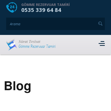
HOME
HAKKIMIZDA
GÖMME REZERVUAR TAMIRI
0535 339 64 84
GÖMME REZERVUAR MARKALARI
HIZMET VERDIĞIMIZ İLÇELER
İLETIŞIM
RANDEVU AL
Blog