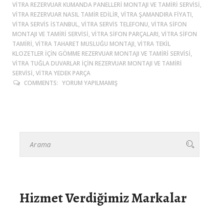
VITRA REZERVUAR KUMANDA PANELLERI MONTAJI VE TAMIRI SERVISI,
VITRA REZERVUAR NASIL TAMIR EDILIR, VITRA ŞAMANDIRA FIYATI,
VITRA SERVIS ISTANBUL, VITRA SERVIS TELEFONU, VITRA SIFON
MONTAJI VE TAMIRI SERVISI, VITRA SIFON PARÇALARI, VITRA SIFON
TAMIRI, VITRA TAHARET MUSLUĞU MONTAJI, VITRA TEKIL
KLOZETLER IÇIN GÖMME REZERVUAR MONTAJI VE TAMIRI SERVISI,
VITRA TUĞLA DUVARLAR IÇIN REZERVUAR MONTAJI VE TAMIRI
SERVISI, VITRA YEDEK PARÇA
COMMENTS:
YORUM YAPILMAMIŞ
Hizmet Verdiğimiz Markalar