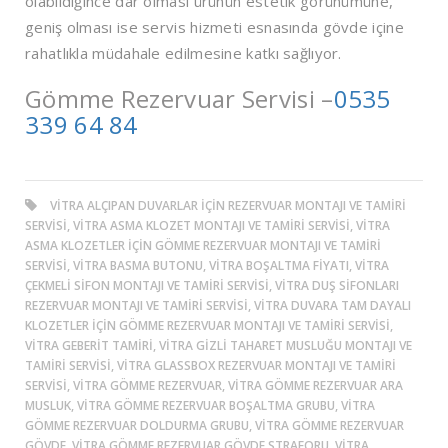
olabildiğince dar olması ürünün estetik görünümüne,
geniş olması ise servis hizmeti esnasında gövde içine
rahatlıkla müdahale edilmesine katkı sağlıyor.
Gömme Rezervuar Servisi –
0535
339 64 84
VITRA ALÇIPAN DUVARLAR IÇIN REZERVUAR MONTAJI VE TAMIRI
SERVISI, VITRA ASMA KLOZET MONTAJI VE TAMIRI SERVISI, VITRA
ASMA KLOZETLER IÇIN GÖMME REZERVUAR MONTAJI VE TAMIRI
SERVISI, VITRA BASMA BUTONU, VITRA BOŞALTMA FIYATI, VITRA
ÇEKMELI SIFON MONTAJI VE TAMIRI SERVISI, VITRA DUŞ SIFONLARI
REZERVUAR MONTAJI VE TAMIRI SERVISI, VITRA DUVARA TAM DAYALI
KLOZETLER IÇIN GÖMME REZERVUAR MONTAJI VE TAMIRI SERVISI,
VITRA GEBERIT TAMIRI, VITRA GIZLI TAHARET MUSLUĞU MONTAJI VE
TAMIRI SERVISI, VITRA GLASSBOX REZERVUAR MONTAJI VE TAMIRI
SERVISI, VITRA GÖMME REZERVUAR, VITRA GÖMME REZERVUAR ARA
MUSLUK, VITRA GÖMME REZERVUAR BOŞALTMA GRUBU, VITRA
GÖMME REZERVUAR DOLDURMA GRUBU, VITRA GÖMME REZERVUAR
GÖVDE, VITRA GÖMME REZERVUAR GÖVDE STRAFORU, VITRA