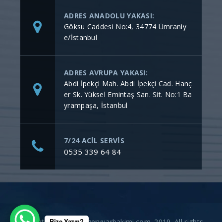
ADRES ANADOLU YAKASI:
Göksu Caddesi No:4, 34774 Ümraniy
e/İstanbul
ADRES AVRUPA YAKASI:
Abdi İpekçi Mah. Abdi İpekçi Cad. Hanç
er Sk. Yüksel Emintaş San. Sit. No:1 Ba
yrampaşa, İstanbul
7/24 ACİL SERVİS
0535 339 64 84
Bize Yazın?
Copyright © gommerezervuarbakimi.com. 2019. All rights