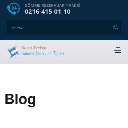
HOME
HAKKIMIZDA
GÖMME REZERVUAR TAMIRI
0216 415 01 10
GÖMME REZERVUAR MARKALARI
HIZMET VERDIĞIMIZ İLÇELER
İLETIŞIM
RANDEVU AL
Blog