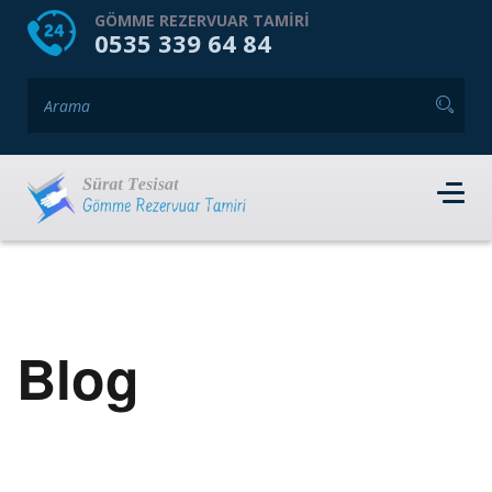
HOME
HAKKIMIZDA
GÖMME REZERVUAR TAMIRI
0535 339 64 84
GÖMME REZERVUAR MARKALARI
HIZMET VERDIĞIMIZ İLÇELER
İLETIŞIM
RANDEVU AL
Blog