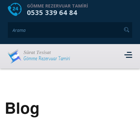
HOME
HAKKIMIZDA
GÖMME REZERVUAR TAMIRI
0535 339 64 84
GÖMME REZERVUAR MARKALARI
HIZMET VERDIĞIMIZ İLÇELER
İLETIŞIM
RANDEVU AL
Blog