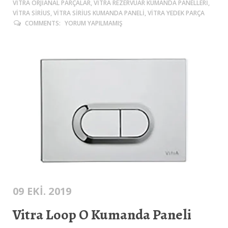
VITRA ORJIANAL PARÇALAR, VITRA REZERVUAR KUMANDA PANELLERI,
VITRA SIRIUS, VITRA SIRIUS KUMANDA PANELI, VITRA YEDEK PARÇA
COMMENTS:
YORUM YAPILMAMIŞ
09 EKI. 2019
Vitra Loop O Kumanda Paneli