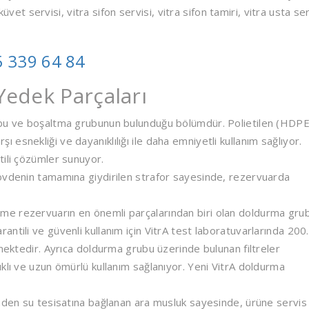
küvet servisi, vitra sifon servisi, vitra sifon tamiri, vitra usta ser
 339 64 84
edek Parçaları
 ve boşaltma grubunun bulunduğu bölümdür. Polietilen (HDPE
snekliği ve dayanıklılığı ile daha emniyetli kullanım sağlıyor.
tili çözümler sunuyor.
övdenin tamamına giydirilen strafor sayesinde, rezervuarda
 rezervuarın en önemli parçalarından biri olan doldurma gru
ntili ve güvenli kullanım için VitrA test laboratuvarlarında 200
lmektedir. Ayrıca doldurma grubu üzerinde bulunan filtreler
klı ve uzun ömürlü kullanım sağlanıyor. Yeni VitrA doldurma
den su tesisatına bağlanan ara musluk sayesinde, ürüne servis