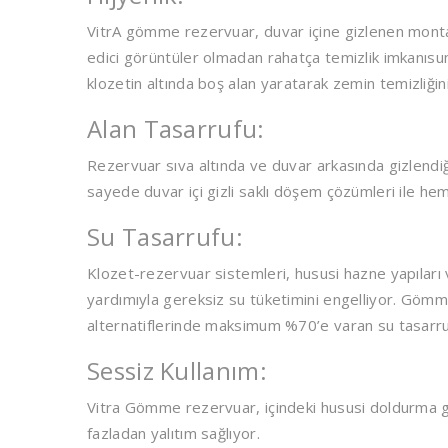
VitrA gömme rezervuar, duvar içine gizlenen montaj
edici görüntüler olmadan rahatça temizlik imkanısun
klozetin altında boş alan yaratarak zemin temizliğin
Alan Tasarrufu:
Rezervuar sıva altında ve duvar arkasında gizlendi
sayede duvar içi gizli saklı döşem çözümleri ile 
Su Tasarrufu:
Klozet-rezervuar sistemleri, hususi hazne yapıları
yardımıyla gereksiz su tüketimini engelliyor. Gömm
alternatiflerinde maksimum %70’e varan su tasarruf
Sessiz Kullanım:
Vitra Gömme rezervuar, içindeki hususi doldurma gr
fazladan yalıtım sağlıyor.