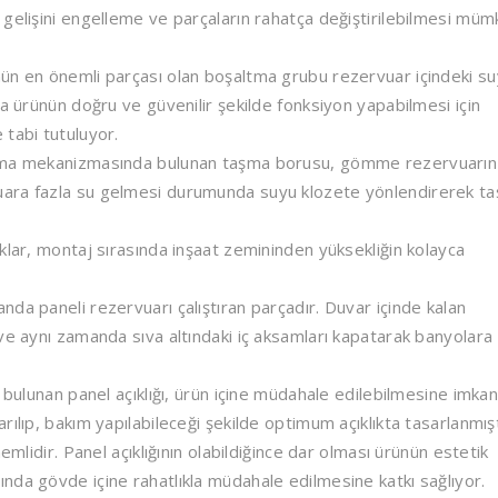
 gelişini engelleme ve parçaların rahatça değiştirilebilmesi müm
ün en önemli parçası olan boşaltma grubu rezervuar içindeki s
ca ürünün doğru ve güvenilir şekilde fonksiyon yapabilmesi için
 tabi tutuluyor.
ma mekanizmasında bulunan taşma borusu, gömme rezervuarın
uara fazla su gelmesi durumunda suyu klozete yönlendirerek t
lar, montaj sırasında inşaat zemininden yüksekliğin kolayca
da paneli rezervuarı çalıştıran parçadır. Duvar içinde kalan
ve aynı zamanda sıva altındaki iç aksamları kapatarak banyolara
ulunan panel açıklığı, ürün içine müdahale edilebilmesine imka
ılıp, bakım yapılabileceği şekilde optimum açıklıkta tasarlanmışt
emlidir. Panel açıklığının olabildiğince dar olması ürünün estetik
nda gövde içine rahatlıkla müdahale edilmesine katkı sağlıyor.