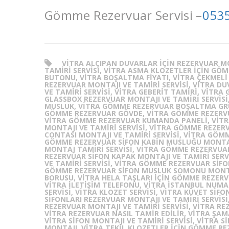
Gömme Rezervuar Servisi –
0535
VITRA ALÇIPAN DUVARLAR IÇIN REZERVUAR MO
TAMIRI SERVISI, VITRA ASMA KLOZETLER IÇIN GÖ
BUTONU, VITRA BOŞALTMA FIYATI, VITRA ÇEKMELI 
REZERVUAR MONTAJI VE TAMIRI SERVISI, VITRA 
VE TAMIRI SERVISI, VITRA GEBERIT TAMIRI, VITRA
GLASSBOX REZERVUAR MONTAJI VE TAMIRI SERVIS
MUSLUK, VITRA GÖMME REZERVUAR BOŞALTMA GR
GÖMME REZERVUAR GÖVDE, VITRA GÖMME REZERVU
VITRA GÖMME REZERVUAR KUMANDA PANELI, VIT
MONTAJI VE TAMIRI SERVISI, VITRA GÖMME REZER
CONTASI MONTAJI VE TAMIRI SERVISI, VITRA GÖMM
GÖMME REZERVUAR SIFON KABIN MUSLUĞU MONTAJI
MONTAJ TAMIRI SERVISI, VITRA GÖMME REZERVUAR
REZERVUAR SIFON KAPAK MONTAJI VE TAMIRI SERV
VE TAMIRI SERVISI, VITRA GÖMME REZERVUAR SIFO
GÖMME REZERVUAR SIFON MUSLUK SOMONU MONTAJ
BORUSU, VITRA HELA TAŞLARI IÇIN GÖMME REZERVU
VITRA ILETIŞIM TELEFONU, VITRA ISTANBUL NUMAR
SERVISI, VITRA KLOZET SERVISI, VITRA KÜVET SIF
SIFONLARI REZERVUAR MONTAJI VE TAMIRI SERVISI
REZERVUAR MONTAJI VE TAMIRI SERVISI, VITRA R
VITRA REZERVUAR NASIL TAMIR EDILIR, VITRA ŞAMA
VITRA SIFON MONTAJI VE TAMIRI SERVISI, VITRA 
MONTAJI, VITRA TEKIL KLOZETLER IÇIN GÖMME RE