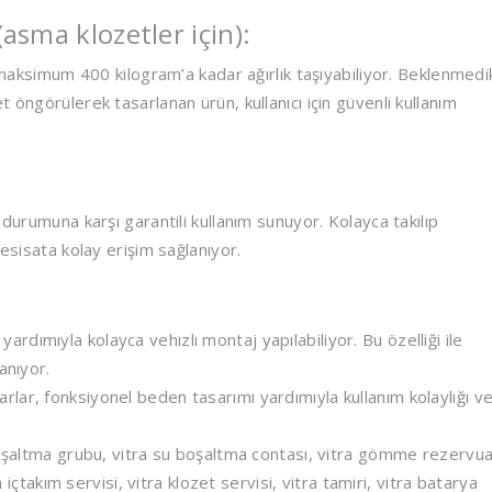
asma klozetler için):
simum 400 kilogram’a kadar ağırlık taşıyabiliyor. Beklenmedi
 öngörülerek tasarlanan ürün, kullanıcı için güvenli kullanım
 durumuna karşı garantili kullanım sunuyor. Kolayca takılıp
tesisata kolay erişim sağlanıyor.
dımıyla kolayca vehızlı montaj yapılabiliyor. Bu özelliği ile
anıyor.
lar, fonksiyonel beden tasarımı yardımıyla kullanım kolaylığı v
 boşaltma grubu, vitra su boşaltma contası, vitra gömme rezervu
a içtakım servisi, vitra klozet servisi, vitra tamiri, vitra batarya