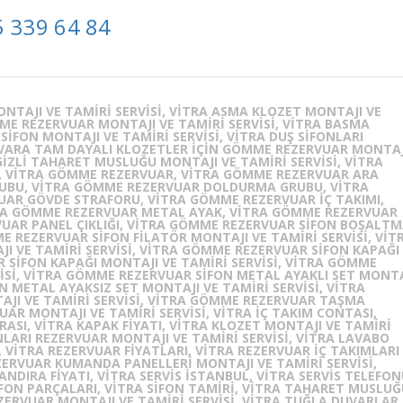
 339 64 84
NTAJI VE TAMIRI SERVISI, VITRA ASMA KLOZET MONTAJI VE
MME REZERVUAR MONTAJI VE TAMIRI SERVISI, VITRA BASMA
SIFON MONTAJI VE TAMIRI SERVISI, VITRA DUŞ SIFONLARI
DUVARA TAM DAYALI KLOZETLER IÇIN GÖMME REZERVUAR MONTAJ
 GIZLI TAHARET MUSLUĞU MONTAJI VE TAMIRI SERVISI, VITRA
I, VITRA GÖMME REZERVUAR, VITRA GÖMME REZERVUAR ARA
UBU, VITRA GÖMME REZERVUAR DOLDURMA GRUBU, VITRA
AR GÖVDE STRAFORU, VITRA GÖMME REZERVUAR IÇ TAKIMI,
RA GÖMME REZERVUAR METAL AYAK, VITRA GÖMME REZERVUAR
VUAR PANEL ÇIKLIĞI, VITRA GÖMME REZERVUAR SIFON BOŞALT
E REZERVUAR SIFON FILATÖR MONTAJI VE TAMIRI SERVISI, VIT
 VE TAMIRI SERVISI, VITRA GÖMME REZERVUAR SIFON KAPAĞI
 SIFON KAPAĞI MONTAJI VE TAMIRI SERVISI, VITRA GÖMME
ISI, VITRA GÖMME REZERVUAR SIFON METAL AYAKLI SET MONTA
N METAL AYAKSIZ SET MONTAJI VE TAMIRI SERVISI, VITRA
I VE TAMIRI SERVISI, VITRA GÖMME REZERVUAR TAŞMA
AR MONTAJI VE TAMIRI SERVISI, VITRA IÇ TAKIM CONTASI,
ASI, VITRA KAPAK FIYATI, VITRA KLOZET MONTAJI VE TAMIRI
ONLARI REZERVUAR MONTAJI VE TAMIRI SERVISI, VITRA LAVABO
, VITRA REZERVUAR FIYATLARI, VITRA REZERVUAR IÇ TAKIMLARI
EZERVUAR KUMANDA PANELLERI MONTAJI VE TAMIRI SERVISI,
NDIRA FIYATI, VITRA SERVIS ISTANBUL, VITRA SERVIS TELEFON
SIFON PARÇALARI, VITRA SIFON TAMIRI, VITRA TAHARET MUSLU
ZERVUAR MONTAJI VE TAMIRI SERVISI, VITRA TUĞLA DUVARLAR