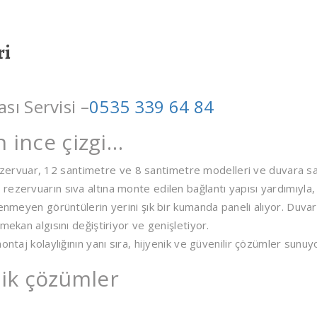
ri
ı Servisi –
0535 339 64 84
n ince çizgi…
rvuar, 12 santimetre ve 8 santimetre modelleri ve duvara sa
ezervuarın sıva altına monte edilen bağlantı yapısı yardımıyla,
tenmeyen görüntülerin yerini şık bir kumanda paneli alıyor. Duvar
mekan algısını değiştiriyor ve genişletiyor.
ntaj kolaylığının yanı sıra, hijyenik ve güvenilir çözümler sunuy
tik çözümler