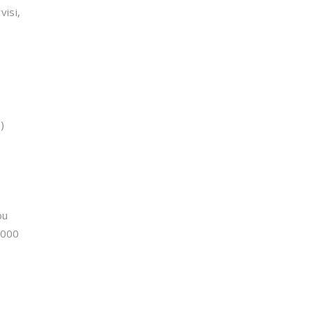
visi,
)
bu
.000