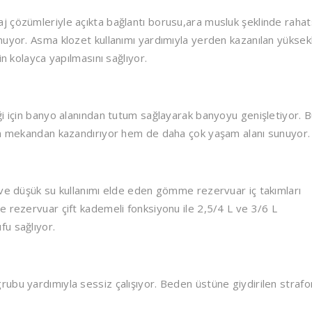
 çözümleriyle açıkta bağlantı borusu,ara musluk şeklinde rahat
uyor. Asma klozet kullanımı yardımıyla yerden kazanılan yüksekl
in kolayca yapılmasını sağlıyor.
ği için banyo alanından tutum sağlayarak banyoyu genişletiyor. 
hem mekandan kazandırıyor hem de daha çok yaşam alanı sunuyor.
 ve düşük su kullanımı elde eden gömme rezervuar iç takımları
e rezervuar çift kademeli fonksiyonu ile 2,5/4 L ve 3/6 L
u sağlıyor.
ubu yardımıyla sessiz çalışıyor. Beden üstüne giydirilen strafo