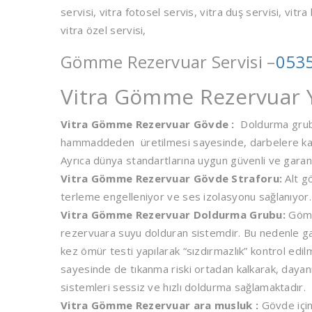
servisi, vitra fotosel servis, vitra duş servisi, vitra 
vitra özel servisi,
Gömme Rezervuar Servisi –
0535
Vitra Gömme Rezervuar Y
Vitra Gömme Rezervuar Gövde :
Doldurma grubu
hammaddeden üretilmesi sayesinde, darbelere karşı e
Ayrıca dünya standartlarına uygun güvenli ve garan
Vitra Gömme Rezervuar Gövde Straforu:
Alt g
terleme engelleniyor ve ses izolasyonu sağlanıyor.
Vitra Gömme Rezervuar Doldurma Grubu:
Gömme
rezervuara suyu dolduran sistemdir. Bu nedenle gara
kez ömür testi yapılarak “sızdırmazlık” kontrol edi
sayesinde de tıkanma riski ortadan kalkarak, dayanı
sistemleri sessiz ve hızlı doldurma sağlamaktadır.
Vitra Gömme Rezervuar ara musluk :
Gövde için