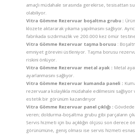
amaçlı müdahale sırasında gerekirse, tesisattan su
olabiliyor.
Vitra Gömme Rezervuar boşaltma grubu :
Ürün
klozete aktararak yıkama yapılmasını sağlıyor. Ayrı
fabrikada sızdırmazlık ve 200.000 kez ömür testine
Vitra Gömme Rezervuar taşma borusu
: Boşalt
emniyet görevini üstleniyor. Taşma borusu rezerv
riskini önlüyor.
Vitra Gömme Rezervuar metal ayak :
Metal ayak
ayarlanmasını sağlıyor.
Vitra Gömme Rezervuar kumanda paneli :
Kuman
rezervuara kolaylıkla müdahale edilmesini sağlıyor 
estetik bir görünüm kazandırıyor
Vitra Gömme Rezervuar panel çıklığı :
Gövdede b
veren; doldurma-boşaltma grubu gibi parçaların çıkar
Servis hizmeti için bu açıklığın ölçüsü son derece ön
görünümüne, geniş olması ise servis hizmeti esnası