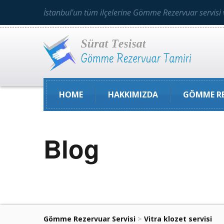
İstanbul'un tüm ilçelerine Gömme Rezervuar servisi 
HOME
HAKKIMIZDA
GÖMME RE
Blog
Gömme Rezervuar Servisi
>
Vitra klozet servisi