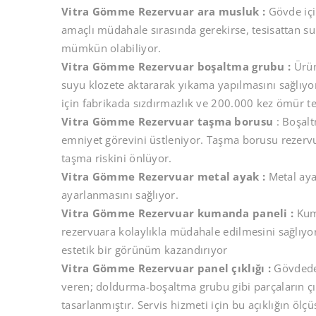
Vitra Gömme Rezervuar ara musluk :
Gövde içi
amaçlı müdahale sırasında gerekirse, tesisattan su 
mümkün olabiliyor.
Vitra Gömme Rezervuar boşaltma grubu :
Ürün
suyu klozete aktararak yıkama yapılmasını sağlıyo
için fabrikada sızdırmazlık ve 200.000 kez ömür te
Vitra Gömme Rezervuar taşma borusu
: Boşal
emniyet görevini üstleniyor. Taşma borusu rezerv
taşma riskini önlüyor.
Vitra Gömme Rezervuar metal ayak :
Metal aya
ayarlanmasını sağlıyor.
Vitra Gömme Rezervuar kumanda paneli :
Kuma
rezervuara kolaylıkla müdahale edilmesini sağlıyo
estetik bir görünüm kazandırıyor
Vitra Gömme Rezervuar panel çıklığı :
Gövdede 
veren; doldurma-boşaltma grubu gibi parçaların çık
tasarlanmıştır. Servis hizmeti için bu açıklığın ölç