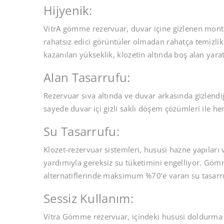
Hijyenik:
VitrA gömme rezervuar, duvar içine gizlenen monta
rahatsız edici görüntüler olmadan rahatça temizli
kazanılan yükseklik, klozetin altında boş alan yara
Alan Tasarrufu:
Rezervuar sıva altında ve duvar arkasında gizlend
sayede duvar içi gizli saklı döşem çözümleri ile
Su Tasarrufu:
Klozet-rezervuar sistemleri, hususi hazne yapılar
yardımıyla gereksiz su tüketimini engelliyor. Gömm
alternatiflerinde maksimum %70’e varan su tasarru
Sessiz Kullanım:
Vitra Gömme rezervuar, içindeki hususi doldurma g