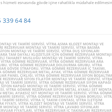
is hizmeti esnasında gövde içine rahatlıkla müdahale edilmesi
 339 64 84
NTAJI VE TAMIRI SERVISI, VITRA ASMA KLOZET MONTAJI VE
ME REZERVUAR MONTAJI VE TAMIRI SERVISI, VITRA BASMA
IFON MONTAJI VE TAMIRI SERVISI, VITRA DUŞ SIFONLARI
UVARA TAM DAYALI KLOZETLER IÇIN GÖMME REZERVUAR MONTAJI
GIZLI TAHARET MUSLUĞU MONTAJI VE TAMIRI SERVISI, VITRA
I, VITRA GÖMME REZERVUAR, VITRA GÖMME REZERVUAR ARA
UBU, VITRA GÖMME REZERVUAR DOLDURMA GRUBU, VITRA
AR GÖVDE STRAFORU, VITRA GÖMME REZERVUAR IÇ TAKIMI,
A GÖMME REZERVUAR METAL AYAK, VITRA GÖMME REZERVUAR
VUAR PANEL ÇIKLIĞI, VITRA GÖMME REZERVUAR SIFON BOŞALTM
E REZERVUAR SIFON FILATÖR MONTAJI VE TAMIRI SERVISI, VITR
 VE TAMIRI SERVISI, VITRA GÖMME REZERVUAR SIFON KAPAĞI
 SIFON KAPAĞI MONTAJI VE TAMIRI SERVISI, VITRA GÖMME
ISI, VITRA GÖMME REZERVUAR SIFON METAL AYAKLI SET MONTA
N METAL AYAKSIZ SET MONTAJI VE TAMIRI SERVISI, VITRA GÖMM
MIRI SERVISI, VITRA GÖMME REZERVUAR TAŞMA BORUSU, VITR
AMIRI SERVISI, VITRA IÇ TAKIM CONTASI, VITRA ILETIŞIM
 FIYATI, VITRA KLOZET MONTAJI VE TAMIRI SERVISI, VITRA
R MONTAJI VE TAMIRI SERVISI, VITRA LAVABO SIFONLARI
ZERVUAR FIYATLARI, VITRA REZERVUAR IÇ TAKIMLARI REZERVUAR