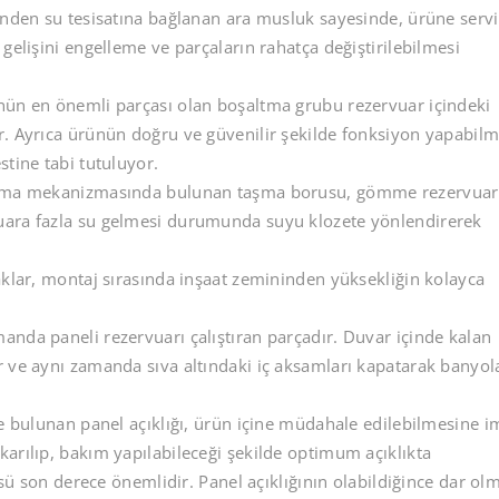
nden su tesisatına bağlanan ara musluk sayesinde, ürüne servi
gelişini engelleme ve parçaların rahatça değiştirilebilmesi
ün en önemli parçası olan boşaltma grubu rezervuar içindeki
r. Ayrıca ürünün doğru ve güvenilir şekilde fonksiyon yapabilm
stine tabi tutuluyor.
tma mekanizmasında bulunan taşma borusu, gömme rezervuar
uara fazla su gelmesi durumunda suyu klozete yönlendirerek
klar, montaj sırasında inşaat zemininden yüksekliğin kolayca
nda paneli rezervuarı çalıştıran parçadır. Duvar içinde kalan
r ve aynı zamanda sıva altındaki iç aksamları kapatarak banyol
bulunan panel açıklığı, ürün içine müdahale edilebilmesine 
arılıp, bakım yapılabileceği şekilde optimum açıklıkta
üsü son derece önemlidir. Panel açıklığının olabildiğince dar ol