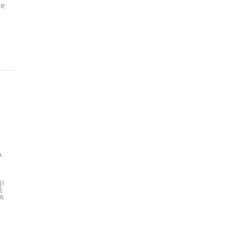
ne
A
A
JI
E
A