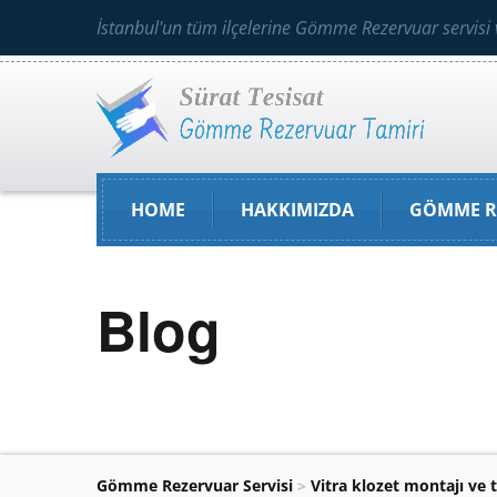
İstanbul'un tüm ilçelerine Gömme Rezervuar servisi 
HOME
HAKKIMIZDA
GÖMME R
Blog
Gömme Rezervuar Servisi
>
Vitra klozet montajı ve t