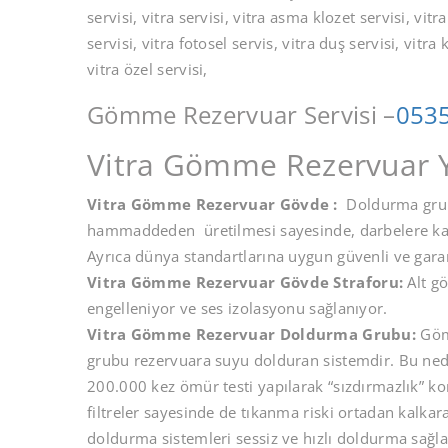
servisi, vitra servisi, vitra asma klozet servisi, vitra
servisi, vitra fotosel servis, vitra duş servisi, vitra 
vitra özel servisi,
Gömme Rezervuar Servisi –
0535
Vitra Gömme Rezervuar Y
Vitra Gömme Rezervuar Gövde :
Doldurma grub
hammaddeden üretilmesi sayesinde, darbelere karşı 
Ayrıca dünya standartlarına uygun güvenli ve gara
Vitra Gömme Rezervuar Gövde Straforu:
Alt gö
engelleniyor ve ses izolasyonu sağlanıyor.
Vitra Gömme Rezervuar Doldurma Grubu:
Gömm
grubu rezervuara suyu dolduran sistemdir. Bu neden
200.000 kez ömür testi yapılarak “sızdırmazlık” k
filtreler sayesinde de tıkanma riski ortadan kalkar
doldurma sistemleri sessiz ve hızlı doldurma sağl