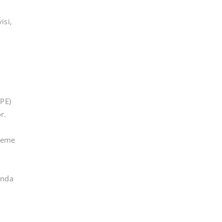
isi,
PE)
r.
rleme
ında