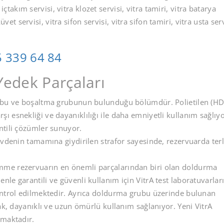
 içtakım servisi, vitra klozet servisi, vitra tamiri, vitra batarya
küvet servisi, vitra sifon servisi, vitra sifon tamiri, vitra usta serv
 339 64 84
edek Parçaları
u ve boşaltma grubunun bulunduğu bölümdür. Polietilen (HD
esnekliği ve dayanıklılığı ile daha emniyetli kullanım sağlıyo
ntili çözümler sunuyor.
vdenin tamamına giydirilen strafor sayesinde, rezervuarda te
e rezervuarın en önemli parçalarından biri olan doldurma
le garantili ve güvenli kullanım için VitrA test laboratuvarlar
ontrol edilmektedir. Ayrıca doldurma grubu üzerinde bulunan
ak, dayanıklı ve uzun ömürlü kullanım sağlanıyor. Yeni VitrA
amaktadır.