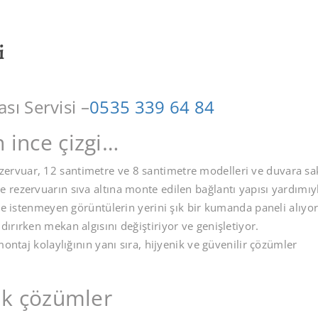
i
ı Servisi –
0535 339 64 84
 ince çizgi…
rvuar, 12 santimetre ve 8 santimetre modelleri ve duvara sak
 rezervuarın sıva altına monte edilen bağlantı yapısı yardımıy
ve istenmeyen görüntülerin yerini şık bir kumanda paneli alıyor
ırırken mekan algısını değiştiriyor ve genişletiyor.
montaj kolaylığının yanı sıra, hijyenik ve güvenilir çözümler
tik çözümler