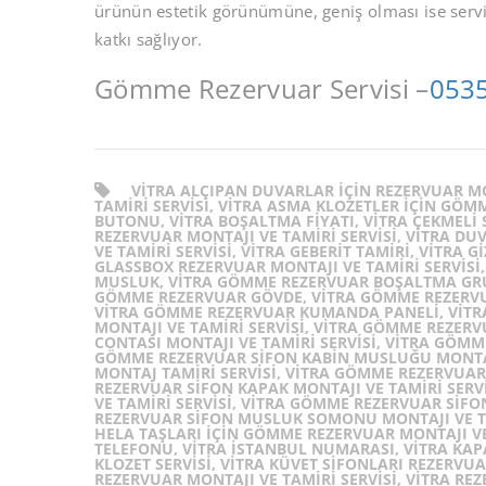
ürünün estetik görünümüne, geniş olması ise serv
katkı sağlıyor.
Gömme Rezervuar Servisi –
0535
VITRA ALÇIPAN DUVARLAR IÇIN REZERVUAR MO
TAMIRI SERVISI, VITRA ASMA KLOZETLER IÇIN GÖM
BUTONU, VITRA BOŞALTMA FIYATI, VITRA ÇEKMELI S
REZERVUAR MONTAJI VE TAMIRI SERVISI, VITRA D
VE TAMIRI SERVISI, VITRA GEBERIT TAMIRI, VITRA 
GLASSBOX REZERVUAR MONTAJI VE TAMIRI SERVIS
MUSLUK, VITRA GÖMME REZERVUAR BOŞALTMA GR
GÖMME REZERVUAR GÖVDE, VITRA GÖMME REZERVU
VITRA GÖMME REZERVUAR KUMANDA PANELI, VITR
MONTAJI VE TAMIRI SERVISI, VITRA GÖMME REZER
CONTASI MONTAJI VE TAMIRI SERVISI, VITRA GÖMM
GÖMME REZERVUAR SIFON KABIN MUSLUĞU MONTAJI
MONTAJ TAMIRI SERVISI, VITRA GÖMME REZERVUAR
REZERVUAR SIFON KAPAK MONTAJI VE TAMIRI SERV
VE TAMIRI SERVISI, VITRA GÖMME REZERVUAR SIFO
REZERVUAR SIFON MUSLUK SOMONU MONTAJI VE TA
HELA TAŞLARI IÇIN GÖMME REZERVUAR MONTAJI VE T
TELEFONU, VITRA ISTANBUL NUMARASI, VITRA KAPAK
KLOZET SERVISI, VITRA KÜVET SIFONLARI REZERVUA
REZERVUAR MONTAJI VE TAMIRI SERVISI, VITRA RE