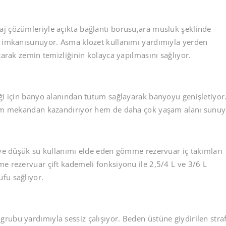
j çözümleriyle açıkta bağlantı borusu,ara musluk şeklinde
k imkanısunuyor. Asma klozet kullanımı yardımıyla yerden
tarak zemin temizliğinin kolayca yapılmasını sağlıyor.
iği için banyo alanından tutum sağlayarak banyoyu genişletiyor
 hem mekandan kazandırıyor hem de daha çok yaşam alanı sunuy
ı ve düşük su kullanımı elde eden gömme rezervuar iç takımları
e rezervuar çift kademeli fonksiyonu ile 2,5/4 L ve 3/6 L
fu sağlıyor.
rubu yardımıyla sessiz çalışıyor. Beden üstüne giydirilen stra