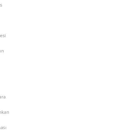
s
esi
ın
ara
imkan
ması