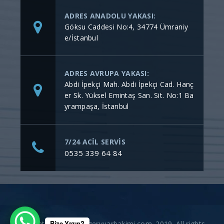
ADRES ANADOLU YAKASI:
Göksu Caddesi No:4, 34774 Ümraniy
e/İstanbul
ADRES AVRUPA YAKASI:
Abdi İpekçi Mah. Abdi İpekçi Cad. Hanç
er Sk. Yüksel Emintaş San. Sit. No:1 Ba
yrampaşa, İstanbul
7/24 ACİL SERVİS
0535 339 64 84
Bize Yazın?
Copyright © gommerezervuarbakimi.com. 2019. All rights