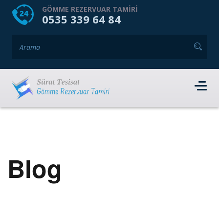
HOME
HAKKIMIZDA
GÖMME REZERVUAR TAMIRI
0535 339 64 84
GÖMME REZERVUAR MARKALARI
HIZMET VERDIĞIMIZ İLÇELER
İLETIŞIM
RANDEVU AL
Blog