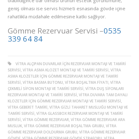
olabildiğince dar olması ürünün estetik görünümüne,
geniş olması ise servis hizmeti esnasında gövde içine
rahatlıkla müdahale edilmesine katkı sağlıyor.
Gömme Rezervuar Servisi –
0535
339 64 84
VITRA ALÇIPAN DUVARLAR IÇIN REZERVUAR MONTAJI VE TAMIRI
SERVISI, VITRA ASMA KLOZET MONTAJI VE TAMIRI SERVISI, VITRA
ASMA KLOZETLER IÇIN GÖMME REZERVUAR MONTAJI VE TAMIRI
SERVISI, VITRA BASMA BUTONU, VITRA BOŞALTMA FIYATI, VITRA
ÇEKMELI SIFON MONTAJI VE TAMIRI SERVISI, VITRA DUŞ SIFONLARI
REZERVUAR MONTAJI VE TAMIRI SERVISI, VITRA DUVARA TAM DAYALI
KLOZETLER IÇIN GÖMME REZERVUAR MONTAJI VE TAMIRI SERVISI,
VITRA GEBERIT TAMIRI, VITRA GIZLI TAHARET MUSLUĞU MONTAJI VE
TAMIRI SERVISI, VITRA GLASSBOX REZERVUAR MONTAJI VE TAMIRI
SERVISI, VITRA GÖMME REZERVUAR, VITRA GÖMME REZERVUAR ARA
MUSLUK, VITRA GÖMME REZERVUAR BOŞALTMA GRUBU, VITRA
GÖMME REZERVUAR DOLDURMA GRUBU, VITRA GÖMME REZERVUAR
GÖVDE, VITRA GÖMME REZERVUAR GÖVDE STRAFORU, VITRA