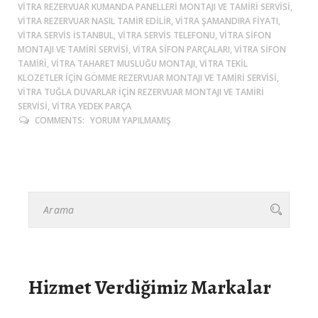
VITRA REZERVUAR KUMANDA PANELLERI MONTAJI VE TAMIRI SERVISI,
VITRA REZERVUAR NASIL TAMIR EDILIR, VITRA ŞAMANDIRA FIYATI,
VITRA SERVIS ISTANBUL, VITRA SERVIS TELEFONU, VITRA SIFON
MONTAJI VE TAMIRI SERVISI, VITRA SIFON PARÇALARI, VITRA SIFON
TAMIRI, VITRA TAHARET MUSLUĞU MONTAJI, VITRA TEKIL
KLOZETLER IÇIN GÖMME REZERVUAR MONTAJI VE TAMIRI SERVISI,
VITRA TUĞLA DUVARLAR IÇIN REZERVUAR MONTAJI VE TAMIRI
SERVISI, VITRA YEDEK PARÇA
COMMENTS:
YORUM YAPILMAMIŞ
Hizmet Verdiğimiz Markalar