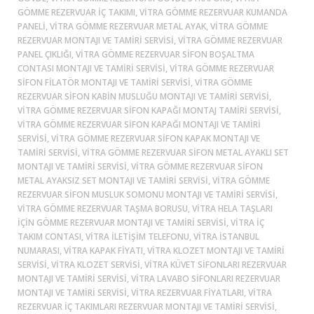
GÖMME REZERVUAR IÇ TAKIMI, VITRA GÖMME REZERVUAR KUMANDA
PANELI, VITRA GÖMME REZERVUAR METAL AYAK, VITRA GÖMME
REZERVUAR MONTAJI VE TAMIRI SERVISI, VITRA GÖMME REZERVUAR
PANEL ÇIKLIĞI, VITRA GÖMME REZERVUAR SIFON BOŞALTMA
CONTASI MONTAJI VE TAMIRI SERVISI, VITRA GÖMME REZERVUAR
SIFON FILATÖR MONTAJI VE TAMIRI SERVISI, VITRA GÖMME
REZERVUAR SIFON KABIN MUSLUĞU MONTAJI VE TAMIRI SERVISI,
VITRA GÖMME REZERVUAR SIFON KAPAĞI MONTAJ TAMIRI SERVISI,
VITRA GÖMME REZERVUAR SIFON KAPAĞI MONTAJI VE TAMIRI
SERVISI, VITRA GÖMME REZERVUAR SIFON KAPAK MONTAJI VE
TAMIRI SERVISI, VITRA GÖMME REZERVUAR SIFON METAL AYAKLI SET
MONTAJI VE TAMIRI SERVISI, VITRA GÖMME REZERVUAR SIFON
METAL AYAKSIZ SET MONTAJI VE TAMIRI SERVISI, VITRA GÖMME
REZERVUAR SIFON MUSLUK SOMONU MONTAJI VE TAMIRI SERVISI,
VITRA GÖMME REZERVUAR TAŞMA BORUSU, VITRA HELA TAŞLARI
IÇIN GÖMME REZERVUAR MONTAJI VE TAMIRI SERVISI, VITRA IÇ
TAKIM CONTASI, VITRA ILETIŞIM TELEFONU, VITRA ISTANBUL
NUMARASI, VITRA KAPAK FIYATI, VITRA KLOZET MONTAJI VE TAMIRI
SERVISI, VITRA KLOZET SERVISI, VITRA KÜVET SIFONLARI REZERVUAR
MONTAJI VE TAMIRI SERVISI, VITRA LAVABO SIFONLARI REZERVUAR
MONTAJI VE TAMIRI SERVISI, VITRA REZERVUAR FIYATLARI, VITRA
REZERVUAR IÇ TAKIMLARI REZERVUAR MONTAJI VE TAMIRI SERVISI,