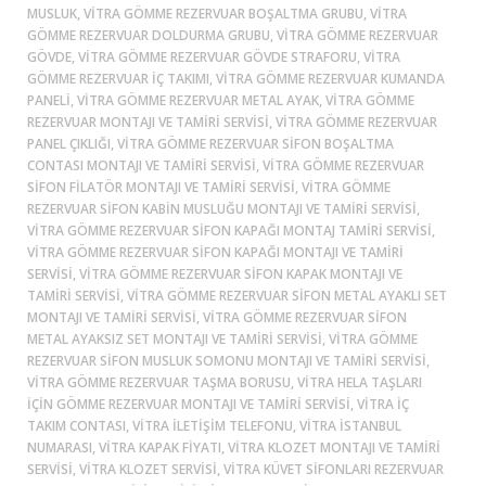
MUSLUK, VITRA GÖMME REZERVUAR BOŞALTMA GRUBU, VITRA
GÖMME REZERVUAR DOLDURMA GRUBU, VITRA GÖMME REZERVUAR
GÖVDE, VITRA GÖMME REZERVUAR GÖVDE STRAFORU, VITRA
GÖMME REZERVUAR IÇ TAKIMI, VITRA GÖMME REZERVUAR KUMANDA
PANELI, VITRA GÖMME REZERVUAR METAL AYAK, VITRA GÖMME
REZERVUAR MONTAJI VE TAMIRI SERVISI, VITRA GÖMME REZERVUAR
PANEL ÇIKLIĞI, VITRA GÖMME REZERVUAR SIFON BOŞALTMA
CONTASI MONTAJI VE TAMIRI SERVISI, VITRA GÖMME REZERVUAR
SIFON FILATÖR MONTAJI VE TAMIRI SERVISI, VITRA GÖMME
REZERVUAR SIFON KABIN MUSLUĞU MONTAJI VE TAMIRI SERVISI,
VITRA GÖMME REZERVUAR SIFON KAPAĞI MONTAJ TAMIRI SERVISI,
VITRA GÖMME REZERVUAR SIFON KAPAĞI MONTAJI VE TAMIRI
SERVISI, VITRA GÖMME REZERVUAR SIFON KAPAK MONTAJI VE
TAMIRI SERVISI, VITRA GÖMME REZERVUAR SIFON METAL AYAKLI SET
MONTAJI VE TAMIRI SERVISI, VITRA GÖMME REZERVUAR SIFON
METAL AYAKSIZ SET MONTAJI VE TAMIRI SERVISI, VITRA GÖMME
REZERVUAR SIFON MUSLUK SOMONU MONTAJI VE TAMIRI SERVISI,
VITRA GÖMME REZERVUAR TAŞMA BORUSU, VITRA HELA TAŞLARI
IÇIN GÖMME REZERVUAR MONTAJI VE TAMIRI SERVISI, VITRA IÇ
TAKIM CONTASI, VITRA ILETIŞIM TELEFONU, VITRA ISTANBUL
NUMARASI, VITRA KAPAK FIYATI, VITRA KLOZET MONTAJI VE TAMIRI
SERVISI, VITRA KLOZET SERVISI, VITRA KÜVET SIFONLARI REZERVUAR