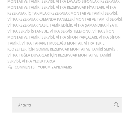
MONTAJI VE TAMIRI SERVISI, VITRA LAVABO SIFONLARI REZERVUAR
MONTAJI VE TAMIRI SERVISI, VITRA REZERVUAR FIYATLARI, VITRA
REZERVUAR IÇ TAKIMLARI REZERVUAR MONTAJI VE TAMIRI SERVISI,
VITRA REZERVUAR KUMANDA PANELLERI MONTAJI VE TAMIRI SERVISI,
VITRA REZERVUAR NASIL TAMIR EDILIR, VITRA ŞAMANDIRA FIYATI,
VITRA SERVIS ISTANBUL, VITRA SERVIS TELEFONU, VITRA SIFON
MONTAJI VE TAMIRI SERVISI, VITRA SIFON PARÇALARI, VITRA SIFON
TAMIRI, VITRA TAHARET MUSLUĞU MONTAJI, VITRA TEKIL
KLOZETLER IÇIN GÖMME REZERVUAR MONTAJI VE TAMIRI SERVISI,
VITRA TUĞLA DUVARLAR IÇIN REZERVUAR MONTAJI VE TAMIRI
SERVISI, VITRA YEDEK PARÇA
COMMENTS:
YORUM YAPILMAMIŞ