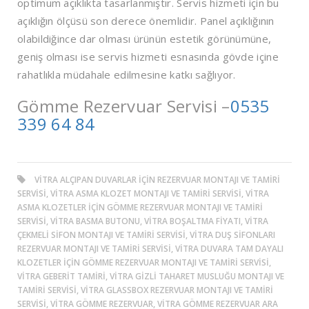
optimum açıklıkta tasarlanmıştır. Servis hizmeti için bu
açıklığın ölçüsü son derece önemlidir. Panel açıklığının
olabildiğince dar olması ürünün estetik görünümüne,
geniş olması ise servis hizmeti esnasında gövde içine
rahatlıkla müdahale edilmesine katkı sağlıyor.
Gömme Rezervuar Servisi –
0535
339 64 84
VITRA ALÇIPAN DUVARLAR IÇIN REZERVUAR MONTAJI VE TAMIRI
SERVISI, VITRA ASMA KLOZET MONTAJI VE TAMIRI SERVISI, VITRA
ASMA KLOZETLER IÇIN GÖMME REZERVUAR MONTAJI VE TAMIRI
SERVISI, VITRA BASMA BUTONU, VITRA BOŞALTMA FIYATI, VITRA
ÇEKMELI SIFON MONTAJI VE TAMIRI SERVISI, VITRA DUŞ SIFONLARI
REZERVUAR MONTAJI VE TAMIRI SERVISI, VITRA DUVARA TAM DAYALI
KLOZETLER IÇIN GÖMME REZERVUAR MONTAJI VE TAMIRI SERVISI,
VITRA GEBERIT TAMIRI, VITRA GIZLI TAHARET MUSLUĞU MONTAJI VE
TAMIRI SERVISI, VITRA GLASSBOX REZERVUAR MONTAJI VE TAMIRI
SERVISI, VITRA GÖMME REZERVUAR, VITRA GÖMME REZERVUAR ARA