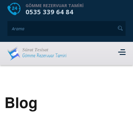
HOME
HAKKIMIZDA
GÖMME REZERVUAR TAMIRI
0535 339 64 84
GÖMME REZERVUAR MARKALARI
HIZMET VERDIĞIMIZ İLÇELER
İLETIŞIM
RANDEVU AL
Blog