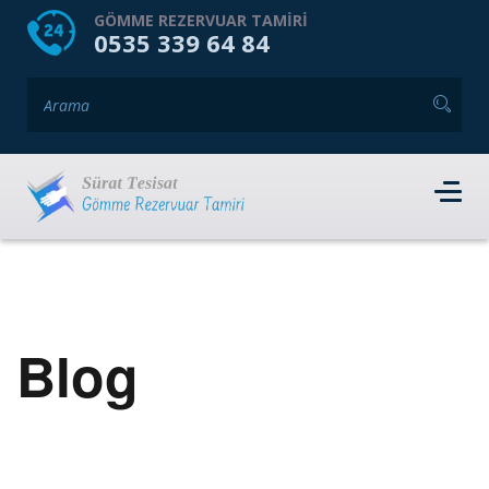
HOME
HAKKIMIZDA
GÖMME REZERVUAR TAMIRI
0535 339 64 84
GÖMME REZERVUAR MARKALARI
HIZMET VERDIĞIMIZ İLÇELER
İLETIŞIM
RANDEVU AL
Blog