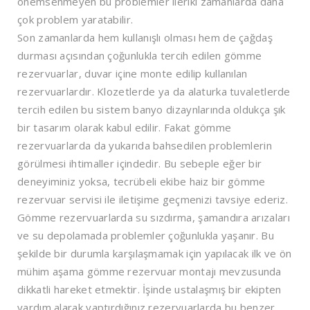
önemsenmeyen bu problemler ileriki zamanlarda daha
çok problem yaratabilir.
Son zamanlarda hem kullanışlı olması hem de çağdaş
durması açısından çoğunlukla tercih edilen gömme
rezervuarlar, duvar içine monte edilip kullanılan
rezervuarlardır. Klozetlerde ya da alaturka tuvaletlerde
tercih edilen bu sistem banyo dizaynlarında oldukça şık
bir tasarım olarak kabul edilir. Fakat gömme
rezervuarlarda da yukarıda bahsedilen problemlerin
görülmesi ihtimaller içindedir. Bu sebeple eğer bir
deneyiminiz yoksa, tecrübeli ekibe haiz bir gömme
rezervuar servisi ile iletişime geçmenizi tavsiye ederiz.
Gömme rezervuarlarda su sızdırma, şamandıra arızaları
ve su depolamada problemler çoğunlukla yaşanır. Bu
şekilde bir durumla karşılaşmamak için yapılacak ilk ve ön
mühim aşama gömme rezervuar montajı mevzusunda
dikkatli hareket etmektir. İşinde ustalaşmış bir ekipten
yardım alarak yaptırdığınız rezervuarlarda bu benzer