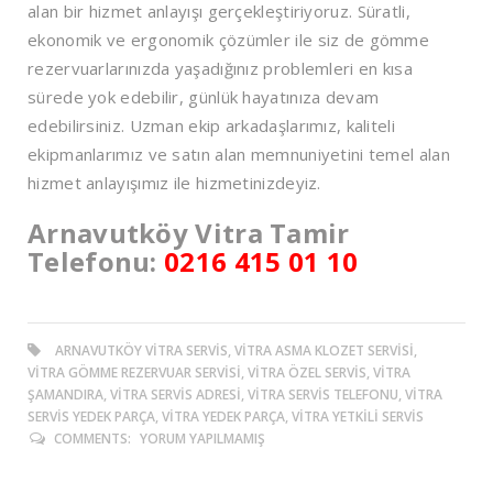
alan bir hizmet anlayışı gerçekleştiriyoruz. Süratli,
ekonomik ve ergonomik çözümler ile siz de gömme
rezervuarlarınızda yaşadığınız problemleri en kısa
sürede yok edebilir, günlük hayatınıza devam
edebilirsiniz. Uzman ekip arkadaşlarımız, kaliteli
ekipmanlarımız ve satın alan memnuniyetini temel alan
hizmet anlayışımız ile hizmetinizdeyiz.
Arnavutköy Vitra Tamir
Telefonu:
0216 415 01 10
ARNAVUTKÖY VITRA SERVIS, VITRA ASMA KLOZET SERVISI,
VITRA GÖMME REZERVUAR SERVISI, VITRA ÖZEL SERVIS, VITRA
ŞAMANDIRA, VITRA SERVIS ADRESI, VITRA SERVIS TELEFONU, VITRA
SERVIS YEDEK PARÇA, VITRA YEDEK PARÇA, VITRA YETKILI SERVIS
COMMENTS:
YORUM YAPILMAMIŞ