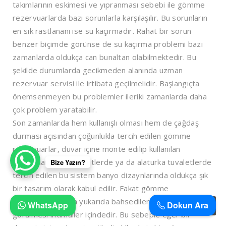
takımlarının eskimesi ve yıpranması sebebi ile gömme
rezervuarlarda bazı sorunlarla karşılaşılır. Bu sorunların
en sık rastlananı ise su kaçırmadır. Rahat bir sorun
benzer biçimde görünse de su kaçırma problemi bazı
zamanlarda oldukça can bunaltan olabilmektedir. Bu
şekilde durumlarda gecikmeden alanında uzman
rezervuar servisi ile irtibata geçilmelidir. Başlangıçta
önemsenmeyen bu problemler ileriki zamanlarda daha
çok problem yaratabilir.
Son zamanlarda hem kullanışlı olması hem de çağdaş
durması açısından çoğunlukla tercih edilen gömme
rezervuarlar, duvar içine monte edilip kullanılan
rezervuarlardır. Klozetlerde ya da alaturka tuvaletlerde
Bize Yazın?
tercih edilen bu sistem banyo dizaynlarında oldukça şık
bir tasarım olarak kabul edilir. Fakat gömme
rezervuarlarda da yukarıda bahsedilen problemlerin
WhatsApp
Dokun Ara
görülmesi ihtimaller içindedir. Bu sebeple eğer bir