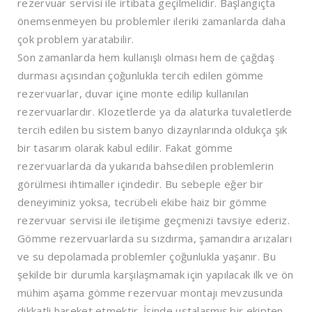
rezervuar servisi ile irtibata geçilmelidir. Başlangıçta
önemsenmeyen bu problemler ileriki zamanlarda daha
çok problem yaratabilir.
Son zamanlarda hem kullanışlı olması hem de çağdaş
durması açısından çoğunlukla tercih edilen gömme
rezervuarlar, duvar içine monte edilip kullanılan
rezervuarlardır. Klozetlerde ya da alaturka tuvaletlerde
tercih edilen bu sistem banyo dizaynlarında oldukça şık
bir tasarım olarak kabul edilir. Fakat gömme
rezervuarlarda da yukarıda bahsedilen problemlerin
görülmesi ihtimaller içindedir. Bu sebeple eğer bir
deneyiminiz yoksa, tecrübeli ekibe haiz bir gömme
rezervuar servisi ile iletişime geçmenizi tavsiye ederiz.
Gömme rezervuarlarda su sızdırma, şamandıra arızaları
ve su depolamada problemler çoğunlukla yaşanır. Bu
şekilde bir durumla karşılaşmamak için yapılacak ilk ve ön
mühim aşama gömme rezervuar montajı mevzusunda
dikkatli hareket etmektir. İşinde ustalaşmış bir ekipten