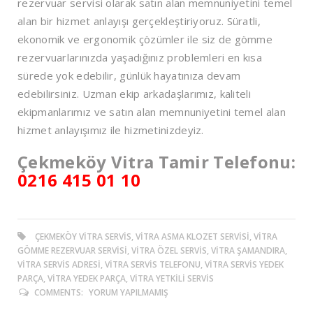
rezervuar servisi olarak satın alan memnuniyetini temel
alan bir hizmet anlayışı gerçekleştiriyoruz. Süratli,
ekonomik ve ergonomik çözümler ile siz de gömme
rezervuarlarınızda yaşadığınız problemleri en kısa
sürede yok edebilir, günlük hayatınıza devam
edebilirsiniz. Uzman ekip arkadaşlarımız, kaliteli
ekipmanlarımız ve satın alan memnuniyetini temel alan
hizmet anlayışımız ile hizmetinizdeyiz.
Çekmeköy Vitra Tamir Telefonu:
0216 415 01 10
ÇEKMEKÖY VITRA SERVIS, VITRA ASMA KLOZET SERVISI, VITRA
GÖMME REZERVUAR SERVISI, VITRA ÖZEL SERVIS, VITRA ŞAMANDIRA,
VITRA SERVIS ADRESI, VITRA SERVIS TELEFONU, VITRA SERVIS YEDEK
PARÇA, VITRA YEDEK PARÇA, VITRA YETKILI SERVIS
COMMENTS:
YORUM YAPILMAMIŞ