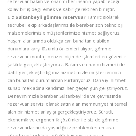
rezervuar bakım ve onarımı her insanın yapabileceği
kolay bir iş değil emek ve sabır gerektiren bir iştir.
Biz
Sultanbeyli
gömme rezervuar
Tamircisiolarak
tecrübeli ekip arkadaşlarımız ile beraber son teknoloji
malzemelerimizle müşterilerimize hizmet sağlıyoruz.
Yaşam alanlarında oldukça can bunaltan olabilen
durumlara karşı lüzumlu önlemleri alıyor, gömme
rezervuar montajı benzer biçimde işlemleri en güvenilir
şekilde gerçekleştiriyoruz. Bakım ve onarım hizmeti de
dahil gerçekleştirdiğimiz hizmetimizle müşterilerimizi
can bunaltan durumlardan kurtarıyoruz. Daha iyi hizmet
sunabilmek adına kendimizi her geçen gün geliştiriyoruz.
Deneyimimizle beraber Sultanbeyli’de ve çevresinde
rezervuar servisi olarak satın alan memnuniyetini temel
alan bir hizmet anlayışı gerçekleştiriyoruz. Süratli,
ekonomik ve ergonomik çözümler ile siz de gömme
rezervuarlarınızda yaşadığınız problemleri en kısa
sürede yok edebilir, günlük hayatınıza devam