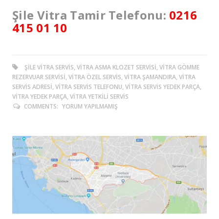
Şile Vitra Tamir Telefonu:
0216
415 01 10
ŞILE VITRA SERVIS, VITRA ASMA KLOZET SERVISI, VITRA GÖMME
REZERVUAR SERVISI, VITRA ÖZEL SERVIS, VITRA ŞAMANDIRA, VITRA
SERVIS ADRESI, VITRA SERVIS TELEFONU, VITRA SERVIS YEDEK PARÇA,
VITRA YEDEK PARÇA, VITRA YETKILI SERVIS
COMMENTS:
YORUM YAPILMAMIŞ