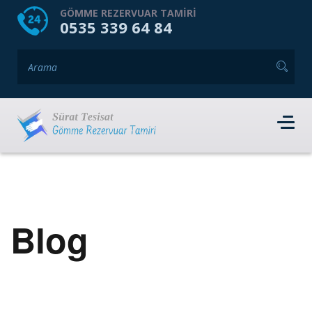
HOME
HAKKIMIZDA
GÖMME REZERVUAR TAMIRI
0535 339 64 84
GÖMME REZERVUAR MARKALARI
HIZMET VERDIĞIMIZ İLÇELER
İLETIŞIM
RANDEVU AL
Blog