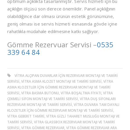
optimum açıklıkta tasarlanmıştır. Servis hizmeti için bu
açıklığın ölçüsü son derece önemlidir. Panel açıklığının
olabildiğince dar olması ürünün estetik görünümüne,
geniş olması ise servis hizmeti esnasında gövde içine
rahatlıkla müdahale edilmesine katkı sağlıyor.
Gömme Rezervuar Servisi –
0535
339 64 84
VITRA ALÇIPAN DUVARLAR IÇIN REZERVUAR MONTAJI VE TAMIRI
SERVISI, VITRA ASMA KLOZET MONTAJI VE TAMIRI SERVISI, VITRA
ASMA KLOZETLER IÇIN GÖMME REZERVUAR MONTAJI VE TAMIRI
SERVISI, VITRA BASMA BUTONU, VITRA BOŞALTMA FIYATI, VITRA
ÇEKMELI SIFON MONTAJI VE TAMIRI SERVISI, VITRA DUŞ SIFONLARI
REZERVUAR MONTAJI VE TAMIRI SERVISI, VITRA DUVARA TAM DAYALI
KLOZETLER IÇIN GÖMME REZERVUAR MONTAJI VE TAMIRI SERVISI,
VITRA GEBERIT TAMIRI, VITRA GIZLI TAHARET MUSLUĞU MONTAJI VE
TAMIRI SERVISI, VITRA GLASSBOX REZERVUAR MONTAJI VE TAMIRI
SERVISI, VITRA GÖMME REZERVUAR, VITRA GÖMME REZERVUAR ARA