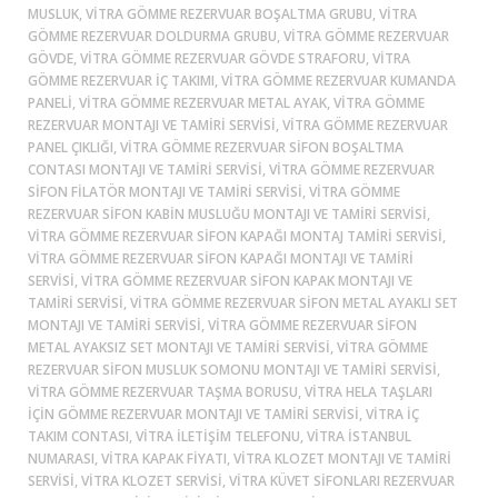
MUSLUK, VITRA GÖMME REZERVUAR BOŞALTMA GRUBU, VITRA
GÖMME REZERVUAR DOLDURMA GRUBU, VITRA GÖMME REZERVUAR
GÖVDE, VITRA GÖMME REZERVUAR GÖVDE STRAFORU, VITRA
GÖMME REZERVUAR IÇ TAKIMI, VITRA GÖMME REZERVUAR KUMANDA
PANELI, VITRA GÖMME REZERVUAR METAL AYAK, VITRA GÖMME
REZERVUAR MONTAJI VE TAMIRI SERVISI, VITRA GÖMME REZERVUAR
PANEL ÇIKLIĞI, VITRA GÖMME REZERVUAR SIFON BOŞALTMA
CONTASI MONTAJI VE TAMIRI SERVISI, VITRA GÖMME REZERVUAR
SIFON FILATÖR MONTAJI VE TAMIRI SERVISI, VITRA GÖMME
REZERVUAR SIFON KABIN MUSLUĞU MONTAJI VE TAMIRI SERVISI,
VITRA GÖMME REZERVUAR SIFON KAPAĞI MONTAJ TAMIRI SERVISI,
VITRA GÖMME REZERVUAR SIFON KAPAĞI MONTAJI VE TAMIRI
SERVISI, VITRA GÖMME REZERVUAR SIFON KAPAK MONTAJI VE
TAMIRI SERVISI, VITRA GÖMME REZERVUAR SIFON METAL AYAKLI SET
MONTAJI VE TAMIRI SERVISI, VITRA GÖMME REZERVUAR SIFON
METAL AYAKSIZ SET MONTAJI VE TAMIRI SERVISI, VITRA GÖMME
REZERVUAR SIFON MUSLUK SOMONU MONTAJI VE TAMIRI SERVISI,
VITRA GÖMME REZERVUAR TAŞMA BORUSU, VITRA HELA TAŞLARI
IÇIN GÖMME REZERVUAR MONTAJI VE TAMIRI SERVISI, VITRA IÇ
TAKIM CONTASI, VITRA ILETIŞIM TELEFONU, VITRA ISTANBUL
NUMARASI, VITRA KAPAK FIYATI, VITRA KLOZET MONTAJI VE TAMIRI
SERVISI, VITRA KLOZET SERVISI, VITRA KÜVET SIFONLARI REZERVUAR