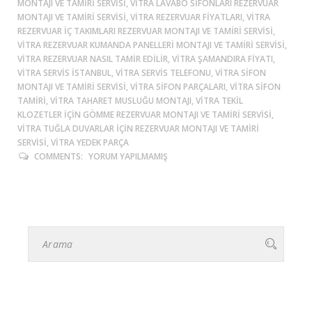
MONTAJI VE TAMIRI SERVISI, VITRA LAVABO SIFONLARI REZERVUAR
MONTAJI VE TAMIRI SERVISI, VITRA REZERVUAR FIYATLARI, VITRA
REZERVUAR IÇ TAKIMLARI REZERVUAR MONTAJI VE TAMIRI SERVISI,
VITRA REZERVUAR KUMANDA PANELLERI MONTAJI VE TAMIRI SERVISI,
VITRA REZERVUAR NASIL TAMIR EDILIR, VITRA ŞAMANDIRA FIYATI,
VITRA SERVIS ISTANBUL, VITRA SERVIS TELEFONU, VITRA SIFON
MONTAJI VE TAMIRI SERVISI, VITRA SIFON PARÇALARI, VITRA SIFON
TAMIRI, VITRA TAHARET MUSLUĞU MONTAJI, VITRA TEKIL
KLOZETLER IÇIN GÖMME REZERVUAR MONTAJI VE TAMIRI SERVISI,
VITRA TUĞLA DUVARLAR IÇIN REZERVUAR MONTAJI VE TAMIRI
SERVISI, VITRA YEDEK PARÇA
COMMENTS:
YORUM YAPILMAMIŞ