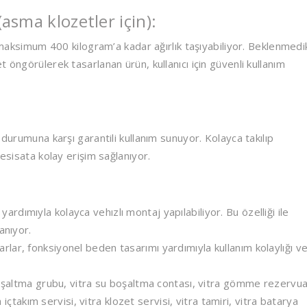
asma klozetler için):
simum 400 kilogram’a kadar ağırlık taşıyabiliyor. Beklenmedi
 öngörülerek tasarlanan ürün, kullanıcı için güvenli kullanım
 durumuna karşı garantili kullanım sunuyor. Kolayca takılıp
tesisata kolay erişim sağlanıyor.
dımıyla kolayca vehızlı montaj yapılabiliyor. Bu özelliği ile
anıyor.
lar, fonksiyonel beden tasarımı yardımıyla kullanım kolaylığı v
 boşaltma grubu, vitra su boşaltma contası, vitra gömme rezervu
a içtakım servisi, vitra klozet servisi, vitra tamiri, vitra batarya