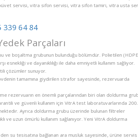
küvet servisi, vitra sifon servisi, vitra sifon tamiri, vitra usta ser
 339 64 84
edek Parçaları
 ve boşaltma grubunun bulunduğu bölümdür. Polietilen (HDPE
snekliği ve dayanıklılığı ile daha emniyetli kullanım sağlıyor.
tili çözümler sunuyor.
övdenin tamamına giydirilen strafor sayesinde, rezervuarda
 rezervuarın en önemli parçalarından biri olan doldurma gru
ntili ve güvenli kullanım için VitrA test laboratuvarlarında 200
lmektedir. Ayrıca doldurma grubu üzerinde bulunan filtreler
klı ve uzun ömürlü kullanım sağlanıyor. Yeni VitrA doldurma
den su tesisatına bağlanan ara musluk sayesinde, ürüne servis