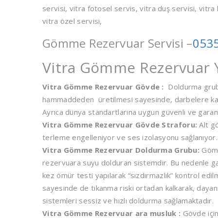
servisi, vitra fotosel servis, vitra duş servisi, vitra 
vitra özel servisi,
Gömme Rezervuar Servisi –
0535
Vitra Gömme Rezervuar Y
Vitra Gömme Rezervuar Gövde :
Doldurma grubu
hammaddeden üretilmesi sayesinde, darbelere karşı e
Ayrıca dünya standartlarına uygun güvenli ve garan
Vitra Gömme Rezervuar Gövde Straforu:
Alt g
terleme engelleniyor ve ses izolasyonu sağlanıyor.
Vitra Gömme Rezervuar Doldurma Grubu:
Gömme
rezervuara suyu dolduran sistemdir. Bu nedenle gara
kez ömür testi yapılarak “sızdırmazlık” kontrol edi
sayesinde de tıkanma riski ortadan kalkarak, dayanı
sistemleri sessiz ve hızlı doldurma sağlamaktadır.
Vitra Gömme Rezervuar ara musluk :
Gövde için