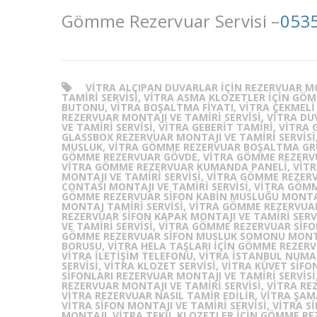
Gömme Rezervuar Servisi –
0535
VITRA ALÇIPAN DUVARLAR IÇIN REZERVUAR MO
TAMIRI SERVISI, VITRA ASMA KLOZETLER IÇIN GÖ
BUTONU, VITRA BOŞALTMA FIYATI, VITRA ÇEKMELI 
REZERVUAR MONTAJI VE TAMIRI SERVISI, VITRA 
VE TAMIRI SERVISI, VITRA GEBERIT TAMIRI, VITRA
GLASSBOX REZERVUAR MONTAJI VE TAMIRI SERVIS
MUSLUK, VITRA GÖMME REZERVUAR BOŞALTMA GR
GÖMME REZERVUAR GÖVDE, VITRA GÖMME REZERVU
VITRA GÖMME REZERVUAR KUMANDA PANELI, VIT
MONTAJI VE TAMIRI SERVISI, VITRA GÖMME REZER
CONTASI MONTAJI VE TAMIRI SERVISI, VITRA GÖMM
GÖMME REZERVUAR SIFON KABIN MUSLUĞU MONTAJI
MONTAJ TAMIRI SERVISI, VITRA GÖMME REZERVUAR
REZERVUAR SIFON KAPAK MONTAJI VE TAMIRI SERV
VE TAMIRI SERVISI, VITRA GÖMME REZERVUAR SIFO
GÖMME REZERVUAR SIFON MUSLUK SOMONU MONTAJ
BORUSU, VITRA HELA TAŞLARI IÇIN GÖMME REZERVU
VITRA ILETIŞIM TELEFONU, VITRA ISTANBUL NUMAR
SERVISI, VITRA KLOZET SERVISI, VITRA KÜVET SIF
SIFONLARI REZERVUAR MONTAJI VE TAMIRI SERVISI
REZERVUAR MONTAJI VE TAMIRI SERVISI, VITRA R
VITRA REZERVUAR NASIL TAMIR EDILIR, VITRA ŞAMA
VITRA SIFON MONTAJI VE TAMIRI SERVISI, VITRA 
MONTAJI, VITRA TEKIL KLOZETLER IÇIN GÖMME RE