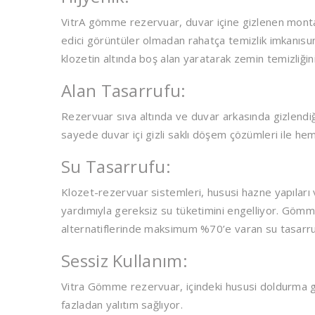
VitrA gömme rezervuar, duvar içine gizlenen montaj
edici görüntüler olmadan rahatça temizlik imkanısun
klozetin altında boş alan yaratarak zemin temizliğin
Alan Tasarrufu:
Rezervuar sıva altında ve duvar arkasında gizlendi
sayede duvar içi gizli saklı döşem çözümleri ile 
Su Tasarrufu:
Klozet-rezervuar sistemleri, hususi hazne yapıları
yardımıyla gereksiz su tüketimini engelliyor. Gömm
alternatiflerinde maksimum %70’e varan su tasarruf
Sessiz Kullanım:
Vitra Gömme rezervuar, içindeki hususi doldurma gr
fazladan yalıtım sağlıyor.