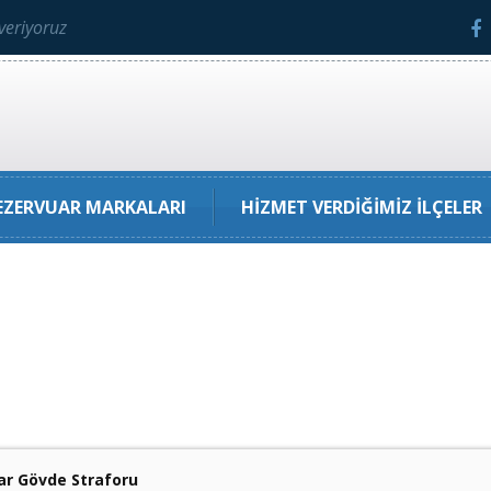
veriyoruz
ZERVUAR MARKALARI
HIZMET VERDIĞIMIZ İLÇELER
r Gövde Straforu