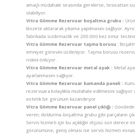
amaçlı müdahale sırasında gerekirse, tesisattan su
olabiliyor.
Vitra Gömme Rezervuar boşaltma grubu :
Ürün
klozete aktararak yıkama yapılmasını sağlıyor. Ayrı
fabrikada sızdırmazlık ve 200.000 kez ömür testine
Vitra Gömme Rezervuar taşma borusu
: Boşalt
emniyet görevini üstleniyor. Taşma borusu rezerv
riskini önlüyor.
Vitra Gömme Rezervuar metal ayak :
Metal ayak
ayarlanmasını sağlıyor.
Vitra Gömme Rezervuar kumanda paneli :
Kuman
rezervuara kolaylıkla müdahale edilmesini sağlıyor 
estetik bir görünüm kazandırıyor
Vitra Gömme Rezervuar panel çıklığı :
Gövdede b
veren; doldurma-boşaltma grubu gibi parçaların çıkar
Servis hizmeti için bu açıklığın ölçüsü son derece ön
görünümüne, geniş olması ise servis hizmeti esnası