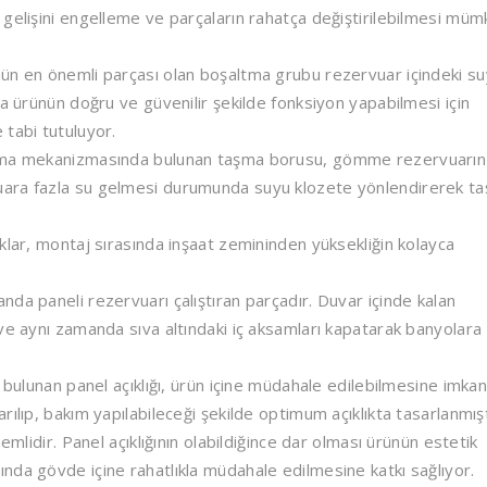
 gelişini engelleme ve parçaların rahatça değiştirilebilmesi müm
ün en önemli parçası olan boşaltma grubu rezervuar içindeki s
ca ürünün doğru ve güvenilir şekilde fonksiyon yapabilmesi için
 tabi tutuluyor.
ma mekanizmasında bulunan taşma borusu, gömme rezervuarın
uara fazla su gelmesi durumunda suyu klozete yönlendirerek t
lar, montaj sırasında inşaat zemininden yüksekliğin kolayca
da paneli rezervuarı çalıştıran parçadır. Duvar içinde kalan
ve aynı zamanda sıva altındaki iç aksamları kapatarak banyolara
ulunan panel açıklığı, ürün içine müdahale edilebilmesine imka
ılıp, bakım yapılabileceği şekilde optimum açıklıkta tasarlanmışt
emlidir. Panel açıklığının olabildiğince dar olması ürünün estetik
nda gövde içine rahatlıkla müdahale edilmesine katkı sağlıyor.