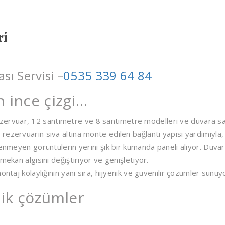
ri
ı Servisi –
0535 339 64 84
n ince çizgi…
rvuar, 12 santimetre ve 8 santimetre modelleri ve duvara sa
ezervuarın sıva altına monte edilen bağlantı yapısı yardımıyla,
tenmeyen görüntülerin yerini şık bir kumanda paneli alıyor. Duvar
mekan algısını değiştiriyor ve genişletiyor.
ntaj kolaylığının yanı sıra, hijyenik ve güvenilir çözümler sunuy
tik çözümler