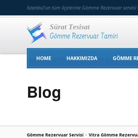
İstanbul'un tüm ilçelerine Gömme Rezervuar servisi 
HOME
HAKKIMIZDA
GÖMME RE
Blog
Gömme Rezervuar Servisi
>
Vitra Gömme Rezervua