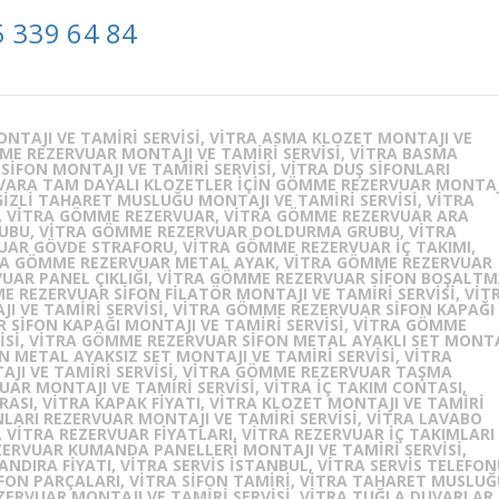
 339 64 84
NTAJI VE TAMIRI SERVISI, VITRA ASMA KLOZET MONTAJI VE
MME REZERVUAR MONTAJI VE TAMIRI SERVISI, VITRA BASMA
SIFON MONTAJI VE TAMIRI SERVISI, VITRA DUŞ SIFONLARI
DUVARA TAM DAYALI KLOZETLER IÇIN GÖMME REZERVUAR MONTAJ
 GIZLI TAHARET MUSLUĞU MONTAJI VE TAMIRI SERVISI, VITRA
I, VITRA GÖMME REZERVUAR, VITRA GÖMME REZERVUAR ARA
UBU, VITRA GÖMME REZERVUAR DOLDURMA GRUBU, VITRA
AR GÖVDE STRAFORU, VITRA GÖMME REZERVUAR IÇ TAKIMI,
RA GÖMME REZERVUAR METAL AYAK, VITRA GÖMME REZERVUAR
VUAR PANEL ÇIKLIĞI, VITRA GÖMME REZERVUAR SIFON BOŞALT
E REZERVUAR SIFON FILATÖR MONTAJI VE TAMIRI SERVISI, VIT
 VE TAMIRI SERVISI, VITRA GÖMME REZERVUAR SIFON KAPAĞI
 SIFON KAPAĞI MONTAJI VE TAMIRI SERVISI, VITRA GÖMME
ISI, VITRA GÖMME REZERVUAR SIFON METAL AYAKLI SET MONTA
N METAL AYAKSIZ SET MONTAJI VE TAMIRI SERVISI, VITRA
I VE TAMIRI SERVISI, VITRA GÖMME REZERVUAR TAŞMA
AR MONTAJI VE TAMIRI SERVISI, VITRA IÇ TAKIM CONTASI,
ASI, VITRA KAPAK FIYATI, VITRA KLOZET MONTAJI VE TAMIRI
ONLARI REZERVUAR MONTAJI VE TAMIRI SERVISI, VITRA LAVABO
, VITRA REZERVUAR FIYATLARI, VITRA REZERVUAR IÇ TAKIMLARI
EZERVUAR KUMANDA PANELLERI MONTAJI VE TAMIRI SERVISI,
NDIRA FIYATI, VITRA SERVIS ISTANBUL, VITRA SERVIS TELEFON
SIFON PARÇALARI, VITRA SIFON TAMIRI, VITRA TAHARET MUSLU
ZERVUAR MONTAJI VE TAMIRI SERVISI, VITRA TUĞLA DUVARLAR