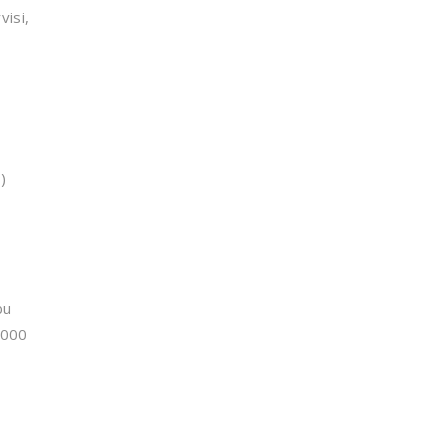
visi,
)
bu
.000