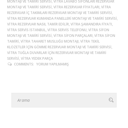
MONTAJI VE TAMIRI SERVISI, VITRA LAVABO SIFONLARI REZERVUAR
MONTAJI VE TAMIRI SERVISI, VITRA REZERVUAR FIYATLARI, VITRA
REZERVUAR IÇ TAKIMLARI REZERVUAR MONTAJI VE TAMIRI SERVISI,
VITRA REZERVUAR KUMANDA PANELLERI MONTAJI VE TAMIRI SERVISI,
VITRA REZERVUAR NASIL TAMIR EDILIR, VITRA ŞAMANDIRA FIYATI,
VITRA SERVIS ISTANBUL, VITRA SERVIS TELEFONU, VITRA SIFON
MONTAJI VE TAMIRI SERVISI, VITRA SIFON PARÇALARI, VITRA SIFON
TAMIRI, VITRA TAHARET MUSLUĞU MONTAJI, VITRA TEKIL
KLOZETLER IÇIN GÖMME REZERVUAR MONTAJI VE TAMIRI SERVISI,
VITRA TUĞLA DUVARLAR IÇIN REZERVUAR MONTAJI VE TAMIRI
SERVISI, VITRA YEDEK PARÇA
COMMENTS:
YORUM YAPILMAMIŞ