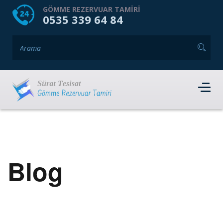
HOME
HAKKIMIZDA
GÖMME REZERVUAR TAMIRI
0535 339 64 84
GÖMME REZERVUAR MARKALARI
HIZMET VERDIĞIMIZ İLÇELER
İLETIŞIM
RANDEVU AL
Blog