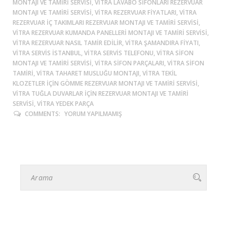
MONTAJI VE TAMIRI SERVISI, VITRA LAVABO SIFONLARI REZERVUAR
MONTAJI VE TAMIRI SERVISI, VITRA REZERVUAR FIYATLARI, VITRA
REZERVUAR IÇ TAKIMLARI REZERVUAR MONTAJI VE TAMIRI SERVISI,
VITRA REZERVUAR KUMANDA PANELLERI MONTAJI VE TAMIRI SERVISI,
VITRA REZERVUAR NASIL TAMIR EDILIR, VITRA ŞAMANDIRA FIYATI,
VITRA SERVIS ISTANBUL, VITRA SERVIS TELEFONU, VITRA SIFON
MONTAJI VE TAMIRI SERVISI, VITRA SIFON PARÇALARI, VITRA SIFON
TAMIRI, VITRA TAHARET MUSLUĞU MONTAJI, VITRA TEKIL
KLOZETLER IÇIN GÖMME REZERVUAR MONTAJI VE TAMIRI SERVISI,
VITRA TUĞLA DUVARLAR IÇIN REZERVUAR MONTAJI VE TAMIRI
SERVISI, VITRA YEDEK PARÇA
COMMENTS:
YORUM YAPILMAMIŞ