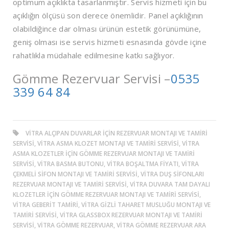
optimum açıklıkta tasarlanmıştır. Servis hizmeti için bu
açıklığın ölçüsü son derece önemlidir. Panel açıklığının
olabildiğince dar olması ürünün estetik görünümüne,
geniş olması ise servis hizmeti esnasında gövde içine
rahatlıkla müdahale edilmesine katkı sağlıyor.
Gömme Rezervuar Servisi –
0535
339 64 84
VITRA ALÇIPAN DUVARLAR IÇIN REZERVUAR MONTAJI VE TAMIRI
SERVISI, VITRA ASMA KLOZET MONTAJI VE TAMIRI SERVISI, VITRA
ASMA KLOZETLER IÇIN GÖMME REZERVUAR MONTAJI VE TAMIRI
SERVISI, VITRA BASMA BUTONU, VITRA BOŞALTMA FIYATI, VITRA
ÇEKMELI SIFON MONTAJI VE TAMIRI SERVISI, VITRA DUŞ SIFONLARI
REZERVUAR MONTAJI VE TAMIRI SERVISI, VITRA DUVARA TAM DAYALI
KLOZETLER IÇIN GÖMME REZERVUAR MONTAJI VE TAMIRI SERVISI,
VITRA GEBERIT TAMIRI, VITRA GIZLI TAHARET MUSLUĞU MONTAJI VE
TAMIRI SERVISI, VITRA GLASSBOX REZERVUAR MONTAJI VE TAMIRI
SERVISI, VITRA GÖMME REZERVUAR, VITRA GÖMME REZERVUAR ARA