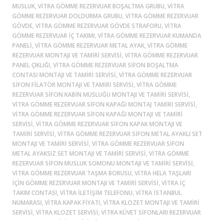
MUSLUK, VITRA GÖMME REZERVUAR BOŞALTMA GRUBU, VITRA
GÖMME REZERVUAR DOLDURMA GRUBU, VITRA GÖMME REZERVUAR
GÖVDE, VITRA GÖMME REZERVUAR GÖVDE STRAFORU, VITRA
GÖMME REZERVUAR IÇ TAKIMI, VITRA GÖMME REZERVUAR KUMANDA
PANELI, VITRA GÖMME REZERVUAR METAL AYAK, VITRA GÖMME
REZERVUAR MONTAJI VE TAMIRI SERVISI, VITRA GÖMME REZERVUAR
PANEL ÇIKLIĞI, VITRA GÖMME REZERVUAR SIFON BOŞALTMA
CONTASI MONTAJI VE TAMIRI SERVISI, VITRA GÖMME REZERVUAR
SIFON FILATÖR MONTAJI VE TAMIRI SERVISI, VITRA GÖMME
REZERVUAR SIFON KABIN MUSLUĞU MONTAJI VE TAMIRI SERVISI,
VITRA GÖMME REZERVUAR SIFON KAPAĞI MONTAJ TAMIRI SERVISI,
VITRA GÖMME REZERVUAR SIFON KAPAĞI MONTAJI VE TAMIRI
SERVISI, VITRA GÖMME REZERVUAR SIFON KAPAK MONTAJI VE
TAMIRI SERVISI, VITRA GÖMME REZERVUAR SIFON METAL AYAKLI SET
MONTAJI VE TAMIRI SERVISI, VITRA GÖMME REZERVUAR SIFON
METAL AYAKSIZ SET MONTAJI VE TAMIRI SERVISI, VITRA GÖMME
REZERVUAR SIFON MUSLUK SOMONU MONTAJI VE TAMIRI SERVISI,
VITRA GÖMME REZERVUAR TAŞMA BORUSU, VITRA HELA TAŞLARI
IÇIN GÖMME REZERVUAR MONTAJI VE TAMIRI SERVISI, VITRA IÇ
TAKIM CONTASI, VITRA ILETIŞIM TELEFONU, VITRA ISTANBUL
NUMARASI, VITRA KAPAK FIYATI, VITRA KLOZET MONTAJI VE TAMIRI
SERVISI, VITRA KLOZET SERVISI, VITRA KÜVET SIFONLARI REZERVUAR