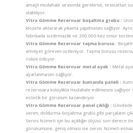
amaçlı müdahale sırasında gerekirse, tesisattan su
olabiliyor.
Vitra Gömme Rezervuar boşaltma grubu :
Ürün
klozete aktararak yıkama yapılmasını sağlıyor. Ayrı
fabrikada sızdırmazlık ve 200.000 kez ömür testine
Vitra Gömme Rezervuar taşma borusu
: Boşalt
emniyet görevini üstleniyor. Taşma borusu rezerv
riskini önlüyor.
Vitra Gömme Rezervuar metal ayak :
Metal ayak
ayarlanmasını sağlıyor.
Vitra Gömme Rezervuar kumanda paneli :
Kuman
rezervuara kolaylıkla müdahale edilmesini sağlıyor 
estetik bir görünüm kazandırıyor
Vitra Gömme Rezervuar panel çıklığı :
Gövdede b
veren; doldurma-boşaltma grubu gibi parçaların çıkar
Servis hizmeti için bu açıklığın ölçüsü son derece ön
görünümüne, geniş olması ise servis hizmeti esnası