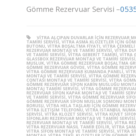
Gömme Rezervuar Servisi –
0535
VITRA ALÇIPAN DUVARLAR IÇIN REZERVUAR MO
TAMIRI SERVISI, VITRA ASMA KLOZETLER IÇIN GÖ
BUTONU, VITRA BOŞALTMA FIYATI, VITRA ÇEKMELI 
REZERVUAR MONTAJI VE TAMIRI SERVISI, VITRA 
VE TAMIRI SERVISI, VITRA GEBERIT TAMIRI, VITRA
GLASSBOX REZERVUAR MONTAJI VE TAMIRI SERVIS
MUSLUK, VITRA GÖMME REZERVUAR BOŞALTMA GR
GÖMME REZERVUAR GÖVDE, VITRA GÖMME REZERVU
VITRA GÖMME REZERVUAR KUMANDA PANELI, VIT
MONTAJI VE TAMIRI SERVISI, VITRA GÖMME REZER
CONTASI MONTAJI VE TAMIRI SERVISI, VITRA GÖMM
GÖMME REZERVUAR SIFON KABIN MUSLUĞU MONTAJI
MONTAJ TAMIRI SERVISI, VITRA GÖMME REZERVUAR
REZERVUAR SIFON KAPAK MONTAJI VE TAMIRI SERV
VE TAMIRI SERVISI, VITRA GÖMME REZERVUAR SIFO
GÖMME REZERVUAR SIFON MUSLUK SOMONU MONTAJ
BORUSU, VITRA HELA TAŞLARI IÇIN GÖMME REZERVU
VITRA ILETIŞIM TELEFONU, VITRA ISTANBUL NUMAR
SERVISI, VITRA KLOZET SERVISI, VITRA KÜVET SIF
SIFONLARI REZERVUAR MONTAJI VE TAMIRI SERVISI
REZERVUAR MONTAJI VE TAMIRI SERVISI, VITRA R
VITRA REZERVUAR NASIL TAMIR EDILIR, VITRA ŞAMA
VITRA SIFON MONTAJI VE TAMIRI SERVISI, VITRA 
MONTAJI, VITRA TEKIL KLOZETLER IÇIN GÖMME RE