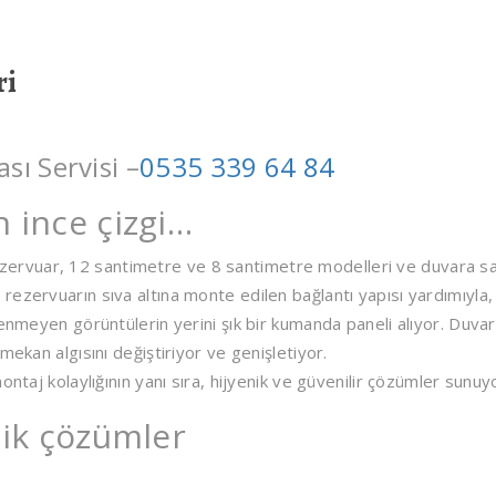
ri
ı Servisi –
0535 339 64 84
n ince çizgi…
rvuar, 12 santimetre ve 8 santimetre modelleri ve duvara sa
ezervuarın sıva altına monte edilen bağlantı yapısı yardımıyla,
tenmeyen görüntülerin yerini şık bir kumanda paneli alıyor. Duvar
mekan algısını değiştiriyor ve genişletiyor.
ntaj kolaylığının yanı sıra, hijyenik ve güvenilir çözümler sunuy
tik çözümler