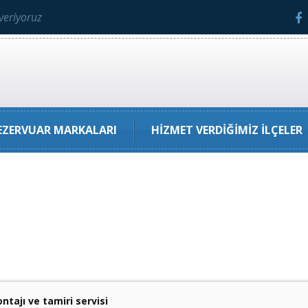
veriyoruz
ZERVUAR MARKALARI
HIZMET VERDIĞIMIZ İLÇELER
ntajı ve tamiri servisi