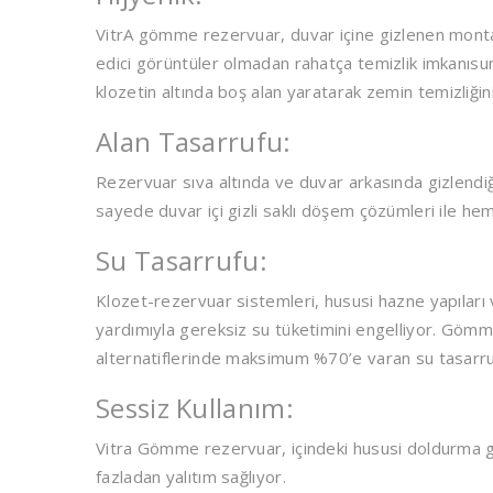
VitrA gömme rezervuar, duvar içine gizlenen montaj
edici görüntüler olmadan rahatça temizlik imkanısun
klozetin altında boş alan yaratarak zemin temizliğin
Alan Tasarrufu:
Rezervuar sıva altında ve duvar arkasında gizlendi
sayede duvar içi gizli saklı döşem çözümleri ile 
Su Tasarrufu:
Klozet-rezervuar sistemleri, hususi hazne yapıları
yardımıyla gereksiz su tüketimini engelliyor. Gömm
alternatiflerinde maksimum %70’e varan su tasarruf
Sessiz Kullanım:
Vitra Gömme rezervuar, içindeki hususi doldurma gr
fazladan yalıtım sağlıyor.