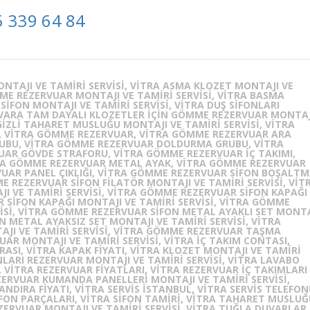
 339 64 84
NTAJI VE TAMIRI SERVISI, VITRA ASMA KLOZET MONTAJI VE
MME REZERVUAR MONTAJI VE TAMIRI SERVISI, VITRA BASMA
SIFON MONTAJI VE TAMIRI SERVISI, VITRA DUŞ SIFONLARI
DUVARA TAM DAYALI KLOZETLER IÇIN GÖMME REZERVUAR MONTAJ
 GIZLI TAHARET MUSLUĞU MONTAJI VE TAMIRI SERVISI, VITRA
I, VITRA GÖMME REZERVUAR, VITRA GÖMME REZERVUAR ARA
UBU, VITRA GÖMME REZERVUAR DOLDURMA GRUBU, VITRA
AR GÖVDE STRAFORU, VITRA GÖMME REZERVUAR IÇ TAKIMI,
RA GÖMME REZERVUAR METAL AYAK, VITRA GÖMME REZERVUAR
VUAR PANEL ÇIKLIĞI, VITRA GÖMME REZERVUAR SIFON BOŞALT
E REZERVUAR SIFON FILATÖR MONTAJI VE TAMIRI SERVISI, VIT
 VE TAMIRI SERVISI, VITRA GÖMME REZERVUAR SIFON KAPAĞI
 SIFON KAPAĞI MONTAJI VE TAMIRI SERVISI, VITRA GÖMME
ISI, VITRA GÖMME REZERVUAR SIFON METAL AYAKLI SET MONTA
N METAL AYAKSIZ SET MONTAJI VE TAMIRI SERVISI, VITRA
I VE TAMIRI SERVISI, VITRA GÖMME REZERVUAR TAŞMA
AR MONTAJI VE TAMIRI SERVISI, VITRA IÇ TAKIM CONTASI,
ASI, VITRA KAPAK FIYATI, VITRA KLOZET MONTAJI VE TAMIRI
ONLARI REZERVUAR MONTAJI VE TAMIRI SERVISI, VITRA LAVABO
, VITRA REZERVUAR FIYATLARI, VITRA REZERVUAR IÇ TAKIMLARI
EZERVUAR KUMANDA PANELLERI MONTAJI VE TAMIRI SERVISI,
NDIRA FIYATI, VITRA SERVIS ISTANBUL, VITRA SERVIS TELEFON
SIFON PARÇALARI, VITRA SIFON TAMIRI, VITRA TAHARET MUSLU
ZERVUAR MONTAJI VE TAMIRI SERVISI, VITRA TUĞLA DUVARLAR