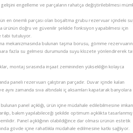
 gelişini engelleme ve parçaların rahatça değiştirilebilmesi müm
ün en önemli parçası olan boşaltma grubu rezervuar içindeki s
ca ürünün doğru ve güvenilir şekilde fonksiyon yapabilmesi için
 tabi tutuluyor.
ma mekanizmasında bulunan taşma borusu, gömme rezervuarın
uara fazla su gelmesi durumunda suyu klozete yönlendirerek t
lar, montaj sırasında inşaat zemininden yüksekliğin kolayca
da paneli rezervuarı çalıştıran parçadır. Duvar içinde kalan
ve aynı zamanda sıva altındaki iç aksamları kapatarak banyolara
ulunan panel açıklığı, ürün içine müdahale edilebilmesine imka
ılıp, bakım yapılabileceği şekilde optimum açıklıkta tasarlanmışt
emlidir. Panel açıklığının olabildiğince dar olması ürünün estetik
nda gövde içine rahatlıkla müdahale edilmesine katkı sağlıyor.