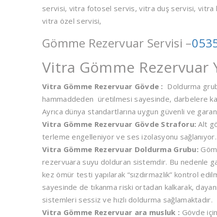
servisi, vitra fotosel servis, vitra duş servisi, vitra 
vitra özel servisi,
Gömme Rezervuar Servisi –
0535
Vitra Gömme Rezervuar Y
Vitra Gömme Rezervuar Gövde :
Doldurma grubu
hammaddeden üretilmesi sayesinde, darbelere karşı e
Ayrıca dünya standartlarına uygun güvenli ve garan
Vitra Gömme Rezervuar Gövde Straforu:
Alt g
terleme engelleniyor ve ses izolasyonu sağlanıyor.
Vitra Gömme Rezervuar Doldurma Grubu:
Gömme
rezervuara suyu dolduran sistemdir. Bu nedenle gara
kez ömür testi yapılarak “sızdırmazlık” kontrol edi
sayesinde de tıkanma riski ortadan kalkarak, dayanı
sistemleri sessiz ve hızlı doldurma sağlamaktadır.
Vitra Gömme Rezervuar ara musluk :
Gövde için