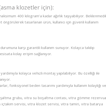
asma klozetler için):
simum 400 kilogram’a kadar ağırlık taşıyabiliyor. Beklenmedi
 öngörülerek tasarlanan ürün, kullanıcı için güvenli kullanım
 durumuna karşı garantili kullanım sunuyor. Kolayca takılıp
tesisata kolay erişim sağlanıyor.
dımıyla kolayca vehızlı montaj yapılabiliyor. Bu özelliği ile
anıyor.
lar, fonksiyonel beden tasarımı yardımıyla kullanım kolaylığı v
 boşaltma grubu, vitra su boşaltma contası, vitra gömme rezervu
a içtakım servisi, vitra klozet servisi, vitra tamiri, vitra batarya