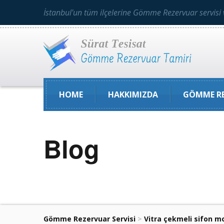
İstanbul'un tüm ilçelerine Gömme Rezervuar servisi 
HOME
HAKKIMIZDA
GÖMME RE
Blog
Gömme Rezervuar Servisi
>
Vitra çekmeli sifon mo