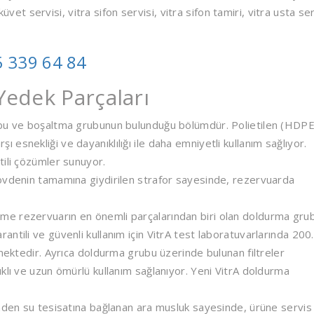
küvet servisi, vitra sifon servisi, vitra sifon tamiri, vitra usta ser
 339 64 84
edek Parçaları
 ve boşaltma grubunun bulunduğu bölümdür. Polietilen (HDPE
snekliği ve dayanıklılığı ile daha emniyetli kullanım sağlıyor.
tili çözümler sunuyor.
övdenin tamamına giydirilen strafor sayesinde, rezervuarda
 rezervuarın en önemli parçalarından biri olan doldurma gru
ntili ve güvenli kullanım için VitrA test laboratuvarlarında 200
lmektedir. Ayrıca doldurma grubu üzerinde bulunan filtreler
klı ve uzun ömürlü kullanım sağlanıyor. Yeni VitrA doldurma
den su tesisatına bağlanan ara musluk sayesinde, ürüne servis