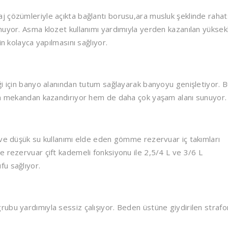
 çözümleriyle açıkta bağlantı borusu,ara musluk şeklinde rahat
uyor. Asma klozet kullanımı yardımıyla yerden kazanılan yüksekl
in kolayca yapılmasını sağlıyor.
ği için banyo alanından tutum sağlayarak banyoyu genişletiyor. 
hem mekandan kazandırıyor hem de daha çok yaşam alanı sunuyor.
 ve düşük su kullanımı elde eden gömme rezervuar iç takımları
e rezervuar çift kademeli fonksiyonu ile 2,5/4 L ve 3/6 L
u sağlıyor.
ubu yardımıyla sessiz çalışıyor. Beden üstüne giydirilen strafo