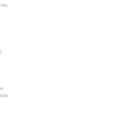
visi,
)
bu
.000