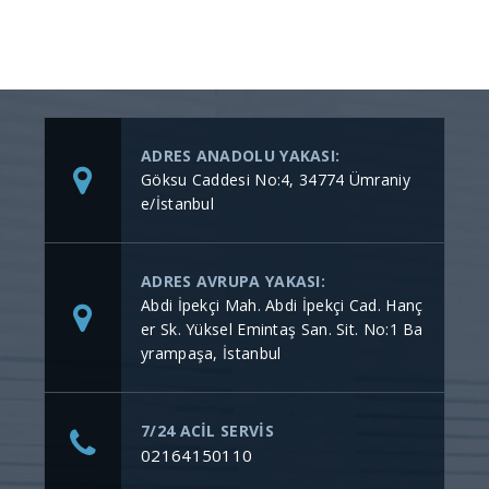
ADRES ANADOLU YAKASI:
Göksu Caddesi No:4, 34774 Ümraniy
e/İstanbul
ADRES AVRUPA YAKASI:
Abdi İpekçi Mah. Abdi İpekçi Cad. Hanç
er Sk. Yüksel Emintaş San. Sit. No:1 Ba
yrampaşa, İstanbul
7/24 ACİL SERVİS
02164150110