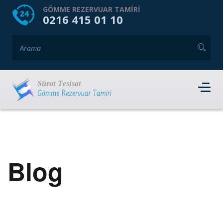
HOME
HAKKIMIZDA
GÖMME REZERVUAR TAMIRI
0216 415 01 10
GÖMME REZERVUAR MARKALARI
HIZMET VERDIĞIMIZ İLÇELER
İLETIŞIM
RANDEVU AL
Blog