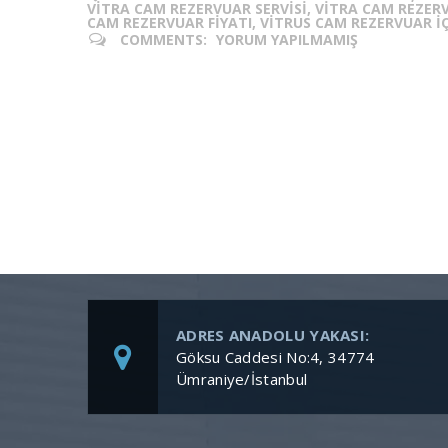
VITRA CAM REZERVUAR SERVISI, VITRA CAM REZER
CAM REZERVUAR FIYATI, VITRUS CAM REZERVUAR IÇ
COMMENTS:
YORUM YAPILMAMIŞ
ADRES ANADOLU YAKASI:
Göksu Caddesi No:4, 34774
Ümraniye/İstanbul