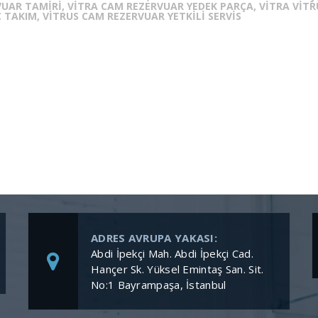
VUAR TAMIRI, VITRA CAM REZERVUAR YEDEK PARÇA, VITRA VITR
 TAKIM, VITRUS CAM REZERVUAR YETKILI SERVIS
ADRES AVRUPA YAKASI:
Abdi İpekçi Mah. Abdi İpekçi Cad.
Hançer Sk. Yüksel Emintaş San. Sit.
No:1 Bayrampaşa, İstanbul