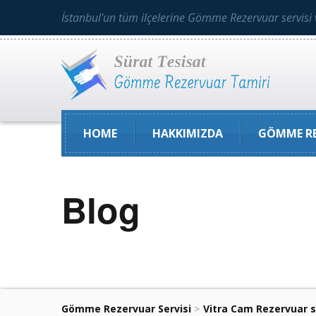
İstanbul'un tüm ilçelerine Gömme Rezervuar servisi 
HOME
HAKKIMIZDA
GÖMME RE
Blog
Gömme Rezervuar Servisi
>
Vitra Cam Rezervuar s