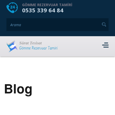
HOME
HAKKIMIZDA
GÖMME REZERVUAR TAMIRI
0535 339 64 84
GÖMME REZERVUAR MARKALARI
HIZMET VERDIĞIMIZ İLÇELER
İLETIŞIM
RANDEVU AL
Blog