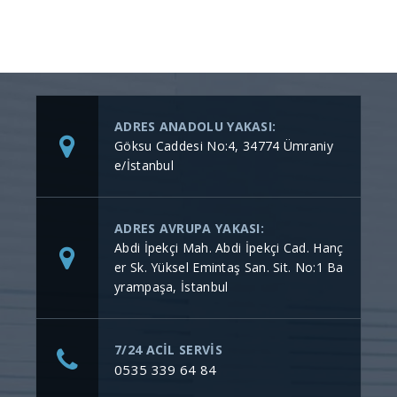
ADRES ANADOLU YAKASI:
Göksu Caddesi No:4, 34774 Ümraniy
e/İstanbul
ADRES AVRUPA YAKASI:
Abdi İpekçi Mah. Abdi İpekçi Cad. Hanç
er Sk. Yüksel Emintaş San. Sit. No:1 Ba
yrampaşa, İstanbul
7/24 ACİL SERVİS
0535 339 64 84