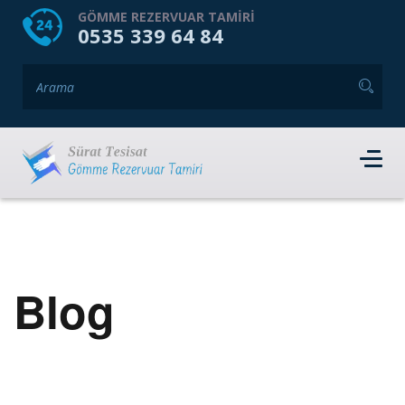
HOME
HAKKIMIZDA
GÖMME REZERVUAR TAMIRI
0535 339 64 84
GÖMME REZERVUAR MARKALARI
HIZMET VERDIĞIMIZ İLÇELER
İLETIŞIM
RANDEVU AL
Blog