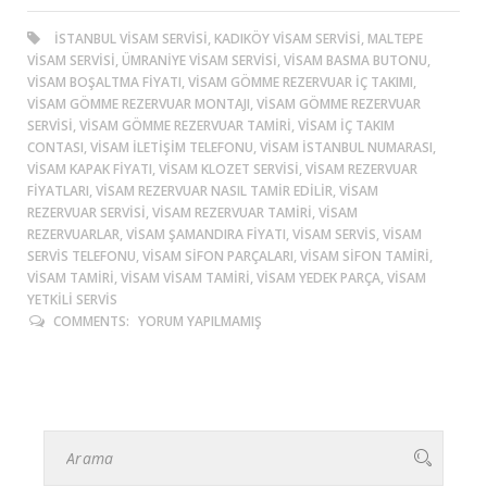
ISTANBUL VISAM SERVISI, KADIKÖY VISAM SERVISI, MALTEPE
VISAM SERVISI, ÜMRANIYE VISAM SERVISI, VISAM BASMA BUTONU,
VISAM BOŞALTMA FIYATI, VISAM GÖMME REZERVUAR IÇ TAKIMI,
VISAM GÖMME REZERVUAR MONTAJI, VISAM GÖMME REZERVUAR
SERVISI, VISAM GÖMME REZERVUAR TAMIRI, VISAM IÇ TAKIM
CONTASI, VISAM ILETIŞIM TELEFONU, VISAM ISTANBUL NUMARASI,
VISAM KAPAK FIYATI, VISAM KLOZET SERVISI, VISAM REZERVUAR
FIYATLARI, VISAM REZERVUAR NASIL TAMIR EDILIR, VISAM
REZERVUAR SERVISI, VISAM REZERVUAR TAMIRI, VISAM
REZERVUARLAR, VISAM ŞAMANDIRA FIYATI, VISAM SERVIS, VISAM
SERVIS TELEFONU, VISAM SIFON PARÇALARI, VISAM SIFON TAMIRI,
VISAM TAMIRI, VISAM VISAM TAMIRI, VISAM YEDEK PARÇA, VISAM
YETKILI SERVIS
COMMENTS:
YORUM YAPILMAMIŞ