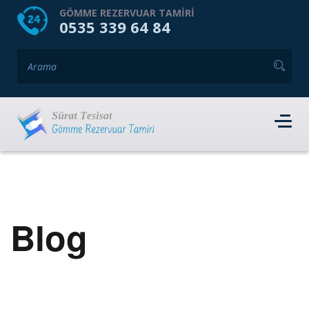
HOME
HAKKIMIZDA
GÖMME REZERVUAR TAMIRI
0535 339 64 84
GÖMME REZERVUAR MARKALARI
HIZMET VERDIĞIMIZ İLÇELER
İLETIŞIM
RANDEVU AL
Blog