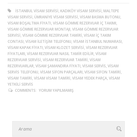
ISTANBUL VISAM SERVISI, KADIKÖY VISAM SERVISI, MALTEPE
VISAM SERVISI, ÜMRANIYE VISAM SERVISI, VISAM BASMA BUTONU,
VISAM BOŞALTMA FIYATI, VISAM GÖMME REZERVUAR IÇ TAKIMI,
VISAM GÖMME REZERVUAR MONTAJI, VISAM GÖMME REZERVUAR
SERVISI, VISAM GÖMME REZERVUAR TAMIRI, VISAM IÇ TAKIM
CONTASI, VISAM ILETIŞIM TELEFONU, VISAM ISTANBUL NUMARASI,
VISAM KAPAK FIYATI, VISAM KLOZET SERVISI, VISAM REZERVUAR
FIYATLARI, VISAM REZERVUAR NASIL TAMIR EDILIR, VISAM
REZERVUAR SERVISI, VISAM REZERVUAR TAMIRI, VISAM
REZERVUARLAR, VISAM ŞAMANDIRA FIYATI, VISAM SERVIS, VISAM
SERVIS TELEFONU, VISAM SIFON PARÇALARI, VISAM SIFON TAMIRI,
VISAM TAMIRI, VISAM VISAM TAMIRI, VISAM YEDEK PARÇA, VISAM
YETKILI SERVIS
COMMENTS:
YORUM YAPILMAMIŞ