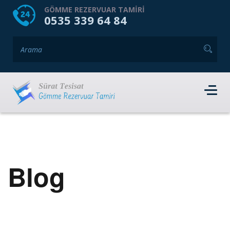
HOME
HAKKIMIZDA
GÖMME REZERVUAR TAMIRI
0535 339 64 84
GÖMME REZERVUAR MARKALARI
HIZMET VERDIĞIMIZ İLÇELER
İLETIŞIM
RANDEVU AL
Blog