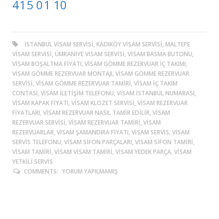
415 01 10
ISTANBUL VISAM SERVISI, KADIKÖY VISAM SERVISI, MALTEPE
VISAM SERVISI, ÜMRANIYE VISAM SERVISI, VISAM BASMA BUTONU,
VISAM BOŞALTMA FIYATI, VISAM GÖMME REZERVUAR IÇ TAKIMI,
VISAM GÖMME REZERVUAR MONTAJI, VISAM GÖMME REZERVUAR
SERVISI, VISAM GÖMME REZERVUAR TAMIRI, VISAM IÇ TAKIM
CONTASI, VISAM ILETIŞIM TELEFONU, VISAM ISTANBUL NUMARASI,
VISAM KAPAK FIYATI, VISAM KLOZET SERVISI, VISAM REZERVUAR
FIYATLARI, VISAM REZERVUAR NASIL TAMIR EDILIR, VISAM
REZERVUAR SERVISI, VISAM REZERVUAR TAMIRI, VISAM
REZERVUARLAR, VISAM ŞAMANDIRA FIYATI, VISAM SERVIS, VISAM
SERVIS TELEFONU, VISAM SIFON PARÇALARI, VISAM SIFON TAMIRI,
VISAM TAMIRI, VISAM VISAM TAMIRI, VISAM YEDEK PARÇA, VISAM
YETKILI SERVIS
COMMENTS:
YORUM YAPILMAMIŞ