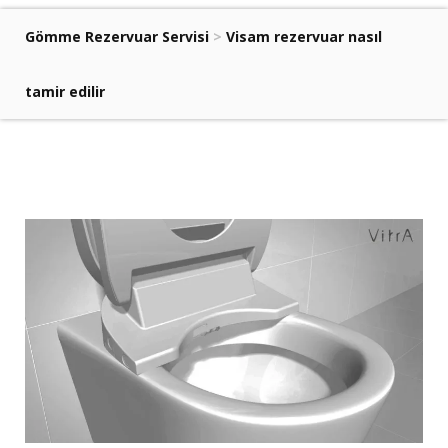
Gömme Rezervuar Servisi
>
Visam rezervuar nasıl
tamir edilir