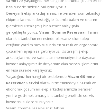
tamiri
ve yaşadığınız herhangi bir sorunda çözümleri en
kısa sürede sizlerle buluşturuyoruz.
Deneyimli ekip arkadaşlarımız ile beraber son teknoloji
ekipmanlarımızın desteğiyle lüzumlu bakım ve onarım
işlemlerini ustalaşmış bir hizmet anlayışıyla
gerçekleştiriyoruz.
Visam Gömme Rezervuar
Tamiri
olarak İstanbul’un neresinde olursanız olun talep
ettiğiniz yardım mevzusunda en süratli ve ergonomik
çözümleri ayağınıza getiriyoruz. Ustalaşmış ekip
arkadaşlarımız ve satın alan memnuniyetine dayanan
hizmet anlayışımız ile ihtiyacınız olan servis işlemlerini
en kısa sürede karşılıyoruz.
Yaşadığınız herhangi bir problemde
Visam Gömme
Rezervuar Servisi
olarak hizmetinizdeyiz. Süratli ve
ekonomik çözümleri ekip arkadaşlarımızla beraber
yerine getirmek amacıyla İstanbul genelinde servis
hizmetini sizlere sunuyoruz.
Visam gömme rezervuar iç takımı