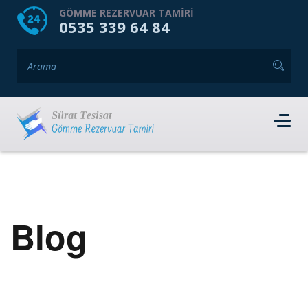
HOME
HAKKIMIZDA
GÖMME REZERVUAR TAMIRI
0535 339 64 84
GÖMME REZERVUAR MARKALARI
HIZMET VERDIĞIMIZ İLÇELER
İLETIŞIM
RANDEVU AL
Blog