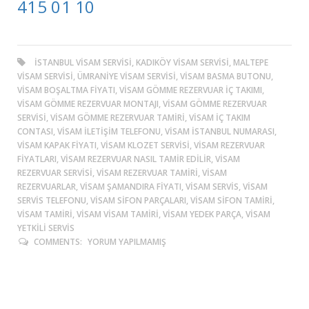
415 01 10
ISTANBUL VISAM SERVISI, KADIKÖY VISAM SERVISI, MALTEPE
VISAM SERVISI, ÜMRANIYE VISAM SERVISI, VISAM BASMA BUTONU,
VISAM BOŞALTMA FIYATI, VISAM GÖMME REZERVUAR IÇ TAKIMI,
VISAM GÖMME REZERVUAR MONTAJI, VISAM GÖMME REZERVUAR
SERVISI, VISAM GÖMME REZERVUAR TAMIRI, VISAM IÇ TAKIM
CONTASI, VISAM ILETIŞIM TELEFONU, VISAM ISTANBUL NUMARASI,
VISAM KAPAK FIYATI, VISAM KLOZET SERVISI, VISAM REZERVUAR
FIYATLARI, VISAM REZERVUAR NASIL TAMIR EDILIR, VISAM
REZERVUAR SERVISI, VISAM REZERVUAR TAMIRI, VISAM
REZERVUARLAR, VISAM ŞAMANDIRA FIYATI, VISAM SERVIS, VISAM
SERVIS TELEFONU, VISAM SIFON PARÇALARI, VISAM SIFON TAMIRI,
VISAM TAMIRI, VISAM VISAM TAMIRI, VISAM YEDEK PARÇA, VISAM
YETKILI SERVIS
COMMENTS:
YORUM YAPILMAMIŞ