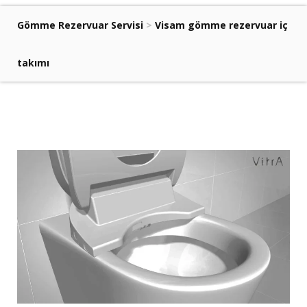
Gömme Rezervuar Servisi
>
Visam gömme rezervuar iç
takımı