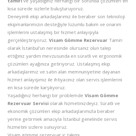
tamiri
ve yaşadığınız herhangi bir sorunda çözümleri en
kısa sürede sizlerle buluşturuyoruz.
Deneyimli ekip arkadaşlarımız ile beraber son teknoloji
ekipmanlarımızın desteğiyle lüzumlu bakım ve onarım
işlemlerini ustalaşmış bir hizmet anlayışıyla
gerçekleştiriyoruz.
Visam Gömme Rezervuar
Tamiri
olarak İstanbul’un neresinde olursanız olun talep
ettiğiniz yardım mevzusunda en süratli ve ergonomik
çözümleri ayağınıza getiriyoruz. Ustalaşmış ekip
arkadaşlarımız ve satın alan memnuniyetine dayanan
hizmet anlayışımız ile ihtiyacınız olan servis işlemlerini
en kısa sürede karşılıyoruz.
Yaşadığınız herhangi bir problemde
Visam Gömme
Rezervuar Servisi
olarak hizmetinizdeyiz. Süratli ve
ekonomik çözümleri ekip arkadaşlarımızla beraber
yerine getirmek amacıyla İstanbul genelinde servis
hizmetini sizlere sunuyoruz.
Visam gömme rezervuar iç takımı