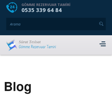
HOME
HAKKIMIZDA
GÖMME REZERVUAR TAMIRI
0535 339 64 84
GÖMME REZERVUAR MARKALARI
HIZMET VERDIĞIMIZ İLÇELER
İLETIŞIM
RANDEVU AL
Blog