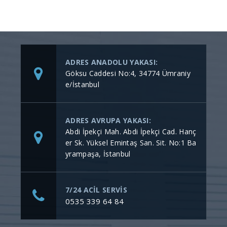
ADRES ANADOLU YAKASI:
Göksu Caddesi No:4, 34774 Ümraniy
e/İstanbul
ADRES AVRUPA YAKASI:
Abdi İpekçi Mah. Abdi İpekçi Cad. Hanç
er Sk. Yüksel Emintaş San. Sit. No:1 Ba
yrampaşa, İstanbul
7/24 ACİL SERVİS
0535 339 64 84