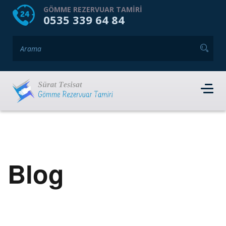
HOME
HAKKIMIZDA
GÖMME REZERVUAR TAMIRI
0535 339 64 84
GÖMME REZERVUAR MARKALARI
HIZMET VERDIĞIMIZ İLÇELER
İLETIŞIM
RANDEVU AL
Blog