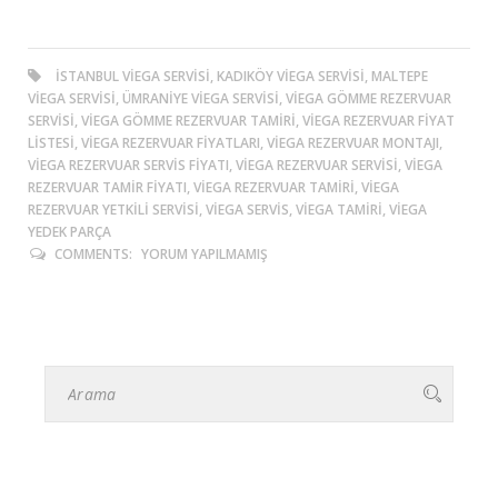
ISTANBUL VIEGA SERVISI, KADIKÖY VIEGA SERVISI, MALTEPE
VIEGA SERVISI, ÜMRANIYE VIEGA SERVISI, VIEGA GÖMME REZERVUAR
SERVISI, VIEGA GÖMME REZERVUAR TAMIRI, VIEGA REZERVUAR FIYAT
LISTESI, VIEGA REZERVUAR FIYATLARI, VIEGA REZERVUAR MONTAJI,
VIEGA REZERVUAR SERVIS FIYATI, VIEGA REZERVUAR SERVISI, VIEGA
REZERVUAR TAMIR FIYATI, VIEGA REZERVUAR TAMIRI, VIEGA
REZERVUAR YETKILI SERVISI, VIEGA SERVIS, VIEGA TAMIRI, VIEGA
YEDEK PARÇA
COMMENTS:
YORUM YAPILMAMIŞ