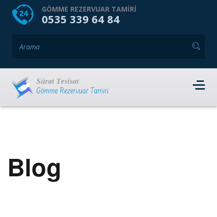
HOME
HAKKIMIZDA
GÖMME REZERVUAR TAMIRI
0535 339 64 84
GÖMME REZERVUAR MARKALARI
HIZMET VERDIĞIMIZ İLÇELER
İLETIŞIM
RANDEVU AL
Blog